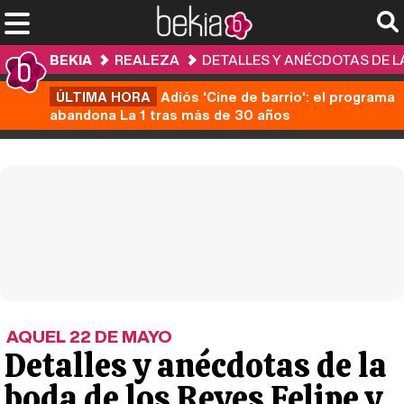
BEKIA
REALEZA
DETALLES Y ANÉCDOTAS DE LA
ÚLTIMA HORA
Adiós 'Cine de barrio': el programa
abandona La 1 tras más de 30 años
AQUEL 22 DE MAYO
Detalles y anécdotas de la
boda de los Reyes Felipe y