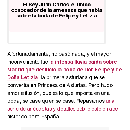
bía
El amor de los Reyes Felipe y
Las foto
a
Letizia: un matrimonio con altibajos
y Letizi
que remontó por el bien de sus hijas
y de la Corona
…
Afortunadamente, no pasó nada, y el mayor
inconveniente fue
la intensa lluvia caída sobre
Madrid que deslució la boda de Don Felipe y de
Doña Letizia
, la primera asturiana que se
convertía en Princesa de Asturias. Pero hubo
amor e ilusión, que es lo que importa en una
boda, se case quien se case. Repasamos
una
serie de anécdotas y detalles sobre este enlace
histórico para España.