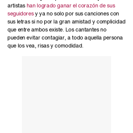
Carlota Corredera y Javier de Hoyos: "La tele tiene que representar al público también y aquí están todos los perfiles posibles&quo;
artistas
han logrado ganar el corazón de sus
seguidores
y ya no solo por sus canciones con
sus letras si no por la gran amistad y complicidad
que entre ambos existe. Los cantantes no
Así se tomó Felipe VI que la Infanta Sofía no quisiera recibir formación militar
pueden evitar contagiar, a todo aquella persona
que los vea, risas y comodidad.
Belén Esteban: "Estoy emocionada, muy contenta y muy feliz por llegar a RTVE"
Manu Baqueiro: "Tuve como referente a Bruce Willis en 'Luz de Luna' para mi trabajo en la serie 'Perdiendo el juicio'"