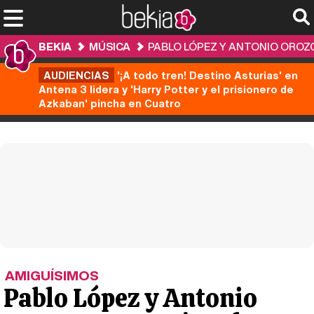
BEKIA
MÚSICA
PABLO LÓPEZ Y ANTONIO OROZC
AUDIENCIAS
'¡A todo tren! Destino Asturias' en
Antena 3 lidera y 'Harry Potter y el prisionero de
Azkaban' pincha en Cuatro
AMIGUÍSIMOS
Pablo López y Antonio