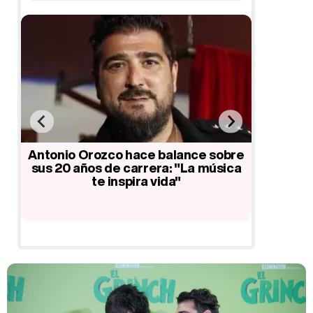
,
Antonio Orozco hace balance sobre
El con
os
sus 20 años de carrera: "La música
Antonio
te inspira vida"
pr