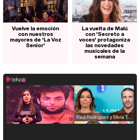
Vuelve la emoción
La vuelta de Malú
con nuestros
con 'Secreto a
mayores de 'La Voz
voces' protagoniza
Senior'
las novedades
musicales de la
semana
Raúl Rodríguez y Silvia Taulés nos cuentan su papel en 'La familia de la tele'