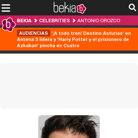
BEKIA
CELEBRITIES
ANTONIO OROZCO
AUDIENCIAS
'¡A todo tren! Destino Asturias' en
Antena 3 lidera y 'Harry Potter y el prisionero de
Azkaban' pincha en Cuatro