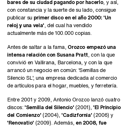
bares de su ciudad pagando por hacerlo
, y así,
con constancia y la suerte de su lado, consigue
Belén Esteban: "Estoy emocionada, muy contenta y muy feliz por llegar a RTVE"
publicar su
primer disco en el año 2000: 'Un
reloj y una vela'
, del cual ha vendido
actualmente más de 100.000 copias.
Manu Baqueiro: "Tuve como referente a Bruce Willis en 'Luz de Luna' para mi trabajo en la serie 'Perdiendo el juicio'"
Antes de saltar a la fama,
Orozco empezó una
intensa relación con Susana Pratt
, con la que
convivió en Vallirana, Barcelona, y con la que
arrancó un negocio en común: 'Semillas de
Silencio SL', una empresa dedicada al comercio
Magdalena de Suecia responde a las críticas y explica por qué le han permitido lanzar su propio negocio
de artículos para el hogar, muebles, y ferretería.
Entre 2001 y 2009, Antonio Orozco lanzó cuatro
discos:
'Semilla del Silencio'
(2001),
'El Principio
del Comienzo'
(2004),
'Cadizfornia'
(2006) y
'Renovatio'
(2009). Además,
en 2008, fue