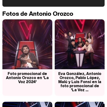
Kiko Matamoros y Lydia Lozano: "Nuestro público es de todas las edades y RTVE tiene un público muy pegado a las novelas, al que tenemos que captar"
Fotos de Antonio Orozco
Carlota Corredera y Javier de Hoyos: "La tele tiene que representar al público también y aquí están todos los perfiles posibles&quo;
Así se tomó Felipe VI que la Infanta Sofía no quisiera recibir formación militar
Foto promocional de
Eva González, Antonio
Antonio Orozco en 'La
Orozco, Pablo López,
Voz 2024'
Malú y Luis Fonsi en la
foto promocional de
'La Voz ...
Belén Esteban: "Estoy emocionada, muy contenta y muy feliz por llegar a RTVE"