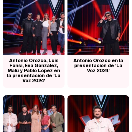
Manu Baqueiro: "Tuve como referente a Bruce Willis en 'Luz de Luna' para mi trabajo en la serie 'Perdiendo el juicio'"
Magdalena de Suecia responde a las críticas y explica por qué le han permitido lanzar su propio negocio
Antonio Orozco, Luis
Antonio Orozco en la
Fonsi, Eva González,
presentación de 'La
Malú y Pablo López en
Voz 2024'
la presentación de 'La
Voz 2024'