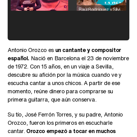
Raúl Rodríguez y Silvia Taulés nos cuentan su papel en 'La familia de la tele'
Kiko Matamoros y Lydia Lozano: "Nuestro público es de todas las edades y RTVE tiene un público muy pegado a las novelas, al que tenemos que captar"
Antonio Orozco es
un cantante y compositor
español.
Nació en Barcelona el 23 de noviembre
de 1972. Con 15 años, en un viaje a Sevilla,
descubre su afición por la música cuando ve y
Carlota Corredera y Javier de Hoyos: "La tele tiene que representar al público también y aquí están todos los perfiles posibles&quo;
escucha cantar a unos chicos. A partir de ese
momento, reúne dinero para comprarse su
primera guitarra, que aún conserva.
Su tío, José Ferrón Torres, y su padre, Antonio
Así se tomó Felipe VI que la Infanta Sofía no quisiera recibir formación militar
Orozco, fueron los primeros en escucharle
cantar.
Orozco empezó a tocar en muchos