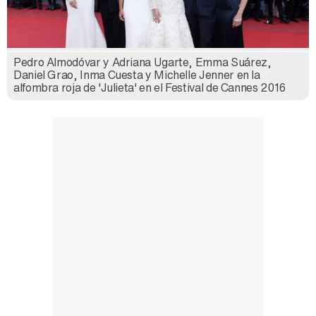
Pedro Almodóvar y Adriana Ugarte, Emma Suárez,
Así se tomó Felipe VI que la Infanta Sofía no quisiera recibir formación militar
Daniel Grao, Inma Cuesta y Michelle Jenner en la
alfombra roja de 'Julieta' en el Festival de Cannes 2016
Belén Esteban: "Estoy emocionada, muy contenta y muy feliz por llegar a RTVE"
Manu Baqueiro: "Tuve como referente a Bruce Willis en 'Luz de Luna' para mi trabajo en la serie 'Perdiendo el juicio'"