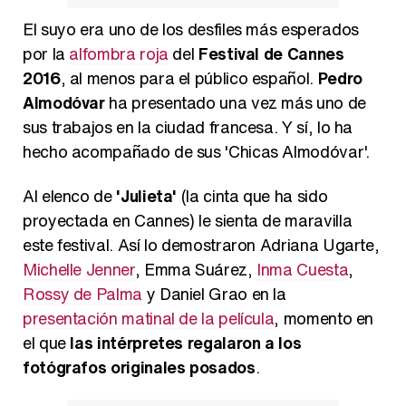
Magdalena de Suecia responde a las críticas y explica por qué le han permitido lanzar su propio negocio
El suyo era uno de los desfiles más esperados
por la
alfombra roja
del
Festival de Cannes
2016
, al menos para el público español.
Pedro
Almodóvar
ha presentado una vez más uno de
sus trabajos en la ciudad francesa. Y sí, lo ha
hecho acompañado de sus 'Chicas Almodóvar'.
Al elenco de
'Julieta'
(la cinta que ha sido
proyectada en Cannes) le sienta de maravilla
este festival. Así lo demostraron Adriana Ugarte,
Michelle Jenner
, Emma Suárez,
Inma Cuesta
,
Rossy de Palma
y Daniel Grao en la
presentación matinal de la película
, momento en
el que
las intérpretes regalaron a los
fotógrafos originales posados
.