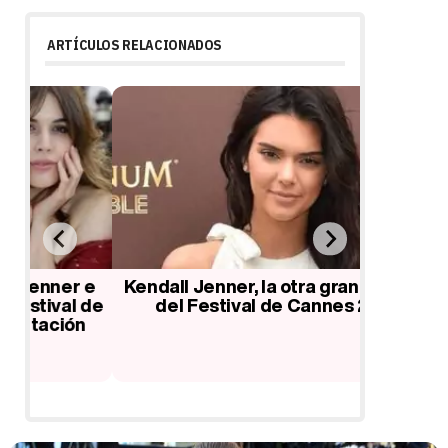
ARTÍCULOS RELACIONADOS
 e
Kendall Jenner, la otra gran estrella
Chery
 de
del Festival de Cannes 2016
Clooney 
n
estrel