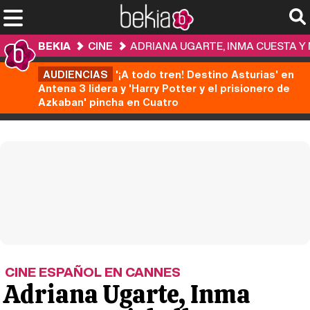
BEKIA
CINE
ADRIANA UGARTE, INMA CUESTA Y 
AUDIENCIAS
'¡A todo tren! Destino Asturias' en
Antena 3 lidera y 'Harry Potter y el prisionero de
Azkaban' pincha en Cuatro
CINE ESPAÑOL EN CANNES
Adriana Ugarte, Inma