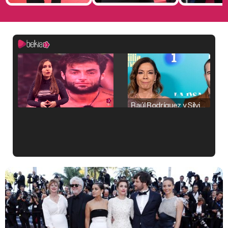
Raúl Rodríguez y Silvia Taulés nos cuentan su papel en 'La familia de la tele'
Kiko Matamoros y Lydia Lozano: "Nuestro público es de todas las edades y RTVE tiene un público muy pegado a las novelas, al que tenemos que captar"
Carlota Corredera y Javier de Hoyos: "La tele tiene que representar al público también y aquí están todos los perfiles posibles&quo;