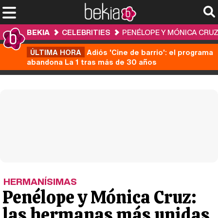
BEKIA
CELEBRITIES
PENÉLOPE Y MÓNICA CRUZ
ÚLTIMA HORA
Adiós 'Cine de barrio': el programa
abandona La 1 tras más de 30 años
HERMANÍSIMAS
Penélope y Mónica Cruz:
las hermanas más unidas