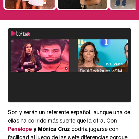
Raúl Rodríguez y Silvia Taulés nos cuentan su papel en 'La familia de la tele'
Kiko Matamoros y Lydia Lozano: "Nuestro público es de todas las edades y RTVE tiene un público muy pegado a las novelas, al que tenemos que captar"
Son y serán un referente español, aunque una de
ellas ha corrido más suerte que la otra. Con
Penélope
y Mónica Cruz
podría jugarse con
facilidad al juego de las siete diferencias porque