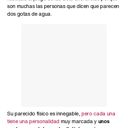
Carlota Corredera y Javier de Hoyos: "La tele tiene que representar al público también y aquí están todos los perfiles posibles&quo;
son muchas las personas que dicen que parecen
dos gotas de agua.
Así se tomó Felipe VI que la Infanta Sofía no quisiera recibir formación militar
Belén Esteban: "Estoy emocionada, muy contenta y muy feliz por llegar a RTVE"
Manu Baqueiro: "Tuve como referente a Bruce Willis en 'Luz de Luna' para mi trabajo en la serie 'Perdiendo el juicio'"
Su parecido físico es innegable,
pero cada una
tiene una personalidad
muy marcada y
unos