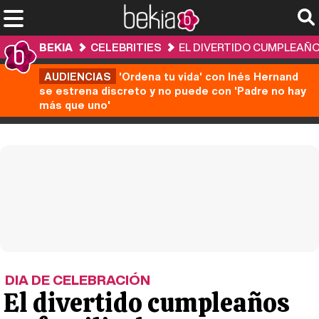
BEKIA
CELEBRITIES
EL DIVERTIDO CUMPLEAÑO
AUDIENCIAS
'Ordena tu vida' con Inés Hernand
se estrena discreto y no puede con 'Padre no hay
más que uno'
DIA DE CELEBRACIÓN
El divertido cumpleaños