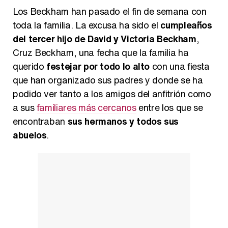
Kiko Matamoros y Lydia Lozano: "Nuestro público es de todas las edades y RTVE tiene un público muy pegado a las novelas, al que tenemos que captar"
Los Beckham han pasado el fin de semana con
toda la familia. La excusa ha sido el
cumpleaños
del tercer hijo de David y Victoria Beckham
,
Cruz Beckham, una fecha que la familia ha
Carlota Corredera y Javier de Hoyos: "La tele tiene que representar al público también y aquí están todos los perfiles posibles&quo;
querido
festejar por todo lo alto
con una fiesta
que han organizado sus padres y donde se ha
podido ver tanto a los amigos del anfitrión como
a sus
familiares más cercanos
entre los que se
Así se tomó Felipe VI que la Infanta Sofía no quisiera recibir formación militar
encontraban
sus hermanos y todos sus
abuelos
.
Belén Esteban: "Estoy emocionada, muy contenta y muy feliz por llegar a RTVE"