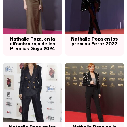
Así se tomó Felipe VI que la Infanta Sofía no quisiera recibir formación militar
Nathalie Poza, en la
Nathalie Poza en los
alfombra roja de los
premios Feroz 2023
Premios Goya 2024
Belén Esteban: "Estoy emocionada, muy contenta y muy feliz por llegar a RTVE"
Manu Baqueiro: "Tuve como referente a Bruce Willis en 'Luz de Luna' para mi trabajo en la serie 'Perdiendo el juicio'"
Magdalena de Suecia responde a las críticas y explica por qué le han permitido lanzar su propio negocio