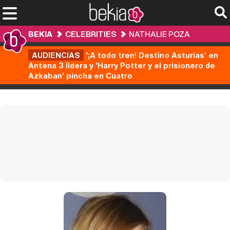
BEKIA
CELEBRITIES
NATHALIE POZA
AUDIENCIAS
'¡A todo tren! Destino Asturias' en
Antena 3 lidera y 'Harry Potter y el prisionero de
Azkaban' pincha en Cuatro