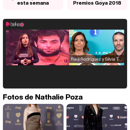
esta semana
Premios Goya 2018
Raúl Rodríguez y Silvia Taulés nos cuentan su papel en 'La familia de la tele'
Kiko Matamoros y Lydia Lozano: "Nuestro público es de todas las edades y RTVE tiene un público muy pegado a las novelas, al que tenemos que captar"
Fotos de Nathalie Poza
Carlota Corredera y Javier de Hoyos: "La tele tiene que representar al público también y aquí están todos los perfiles posibles&quo;