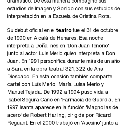
dramático. De esta manera compaginó sus
estudios de Imagen y Sonido con sus estudios de
interpretación en la Escuela de Cristina Rota.
Manu Baqueiro: "Tuve como referente a Bruce Willis en 'Luz de Luna' para mi trabajo en la serie 'Perdiendo el juicio'"
Su debut oficial en el
teatro
fue el 31 de octubre
de 1990 en Alcalá de Henares. Esa noche
interpreta a Doña Inés en 'Don Juan Tenorio'
junto al actor Luis Merlo quien interpreta a Don
Magdalena de Suecia responde a las críticas y explica por qué le han permitido lanzar su propio negocio
Juan. En 1991 personifica durante más de un año
a Sara en la obra teatral 321,322 de Ana
Diosdado. En esta ocasión también comparte
cartel con Luís Merlo, María Luisa Merlo y
Manuel Tejada. De 1992 a 1994 puso vida a
Isabel Segura Cano en 'Farmacia de Guardia'. En
1997 Isanta aparece en la función 'Magnolias de
acero' de Robert Harling, dirigida por Ricard
Reguant. En el 2000 trabajó en 'Asesino' junto a