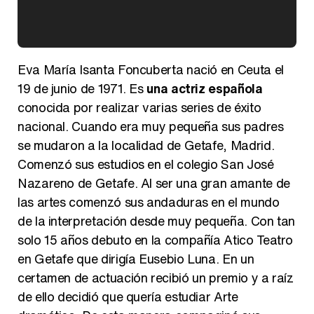
Kiko Matamoros y Lydia Lozano: "Nuestro público es de todas las edades y RTVE tiene un público muy pegado a las novelas, al que tenemos que captar"
Eva María Isanta Foncuberta nació en Ceuta el
19 de junio de 1971. Es
una actriz española
conocida por realizar varias series de éxito
nacional. Cuando era muy pequeña sus padres
Carlota Corredera y Javier de Hoyos: "La tele tiene que representar al público también y aquí están todos los perfiles posibles&quo;
se mudaron a la localidad de Getafe, Madrid.
Comenzó sus estudios en el colegio San José
Nazareno de Getafe. Al ser una gran amante de
las artes comenzó sus andaduras en el mundo
Así se tomó Felipe VI que la Infanta Sofía no quisiera recibir formación militar
de la interpretación desde muy pequeña. Con tan
solo 15 años debuto en la compañía Atico Teatro
en Getafe que dirigía Eusebio Luna. En un
certamen de actuación recibió un premio y a raíz
de ello decidió que quería estudiar Arte
Belén Esteban: "Estoy emocionada, muy contenta y muy feliz por llegar a RTVE"