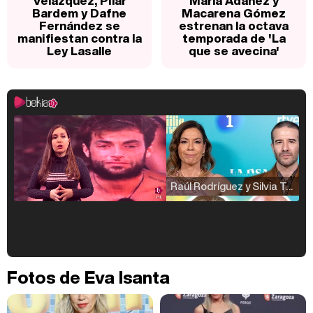
Velázquez, Pilar
María Adánez y
Bardem y Dafne
Macarena Gómez
Fernández se
estrenan la octava
manifiestan contra la
temporada de 'La
Ley Lasalle
que se avecina'
Raúl Rodríguez y Silvia Taulés nos cuentan su papel en 'La familia de la tele'
Kiko Matamoros y Lydia Lozano: "Nuestro público es de todas las edades y RTVE tiene un público muy pegado a las novelas, al que tenemos que captar"
Fotos de Eva Isanta