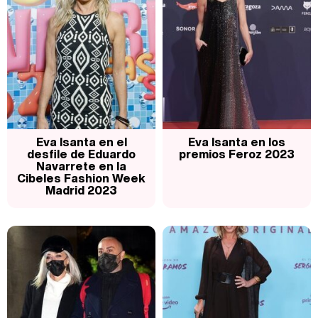
Carlota Corredera y Javier de Hoyos: "La tele tiene que representar al público también y aquí están todos los perfiles posibles&quo;
Así se tomó Felipe VI que la Infanta Sofía no quisiera recibir formación militar
Eva Isanta en el
Eva Isanta en los
desfile de Eduardo
premios Feroz 2023
Navarrete en la
Cibeles Fashion Week
Madrid 2023
Belén Esteban: "Estoy emocionada, muy contenta y muy feliz por llegar a RTVE"
Manu Baqueiro: "Tuve como referente a Bruce Willis en 'Luz de Luna' para mi trabajo en la serie 'Perdiendo el juicio'"