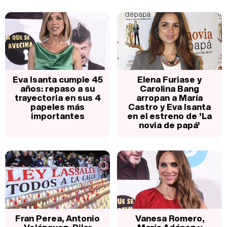
Eva Isanta cumple 45
Elena Furiase y
años: repaso a su
Carolina Bang
trayectoria en sus 4
arropan a María
papeles más
Castro y Eva Isanta
importantes
en el estreno de 'La
novia de papá'
Fran Perea, Antonio
Vanesa Romero,