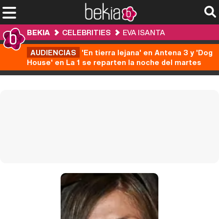
BEKIA
CELEBRITIES
EVA ISANTA
AUDIENCIAS
'En tierra lejana' en Antena 3 y 'Dog
House' en La 1 se reparten la noche del martes