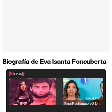
Biografía de Eva Isanta Foncuberta
Raúl Rodríguez y Silvia Taulés nos cuentan su papel en 'La familia de la tele'