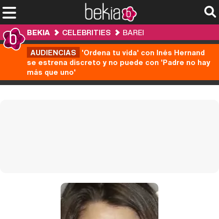
BEKIA
CELEBRITIES
BAREI
AUDIENCIAS
'Ordena tu vida' con Inés Hernand
se estrena discreto y no puede con 'Padre no hay
más que uno'