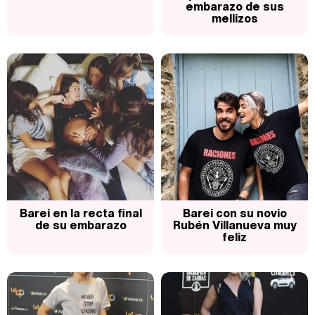
embarazo de sus
mellizos
Belén Esteban: "Estoy emocionada, muy contenta y muy feliz por llegar a RTVE"
Manu Baqueiro: "Tuve como referente a Bruce Willis en 'Luz de Luna' para mi trabajo en la serie 'Perdiendo el juicio'"
Magdalena de Suecia responde a las críticas y explica por qué le han permitido lanzar su propio negocio
Barei en la recta final
Barei con su novio
de su embarazo
Rubén Villanueva muy
feliz