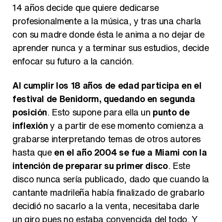
14 años decide que quiere dedicarse
Belén Esteban: "Estoy emocionada, muy contenta y muy feliz por llegar a RTVE"
profesionalmente a la música, y tras una charla
con su madre donde ésta le anima a no dejar de
aprender nunca y a terminar sus estudios, decide
enfocar su futuro a la canción.
Manu Baqueiro: "Tuve como referente a Bruce Willis en 'Luz de Luna' para mi trabajo en la serie 'Perdiendo el juicio'"
Al cumplir los 18 años de edad participa en el
festival de Benidorm, quedando en segunda
posición
. Esto supone para ella un
punto de
inflexión
y a partir de ese momento comienza a
Magdalena de Suecia responde a las críticas y explica por qué le han permitido lanzar su propio negocio
grabarse interpretando temas de otros autores
hasta que
en el año 2004 se fue a Miami con la
intención de preparar su primer disco
. Este
disco nunca sería publicado, dado que cuando la
cantante madrileña había finalizado de grabarlo
decidió no sacarlo a la venta, necesitaba darle
un giro pues no estaba convencida del todo. Y