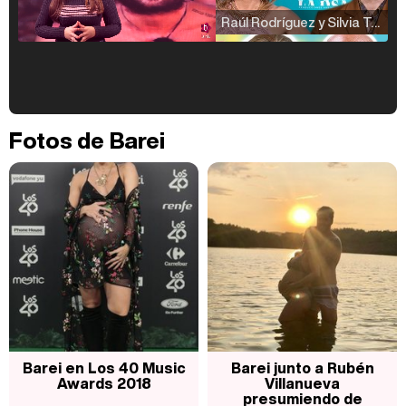
Raúl Rodríguez y Silvia Taulés nos cuentan su papel en 'La familia de la tele'
Kiko Matamoros y Lydia Lozano: "Nuestro público es de todas las edades y RTVE tiene un público muy pegado a las novelas, al que tenemos que captar"
Fotos de Barei
Carlota Corredera y Javier de Hoyos: "La tele tiene que representar al público también y aquí están todos los perfiles posibles&quo;
Así se tomó Felipe VI que la Infanta Sofía no quisiera recibir formación militar
Barei en Los 40 Music
Barei junto a Rubén
Awards 2018
Villanueva
presumiendo de