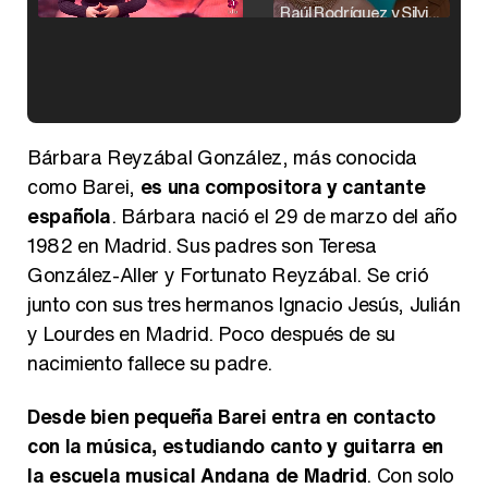
Raúl Rodríguez y Silvia Taulés nos cuentan su papel en 'La familia de la tele'
Kiko Matamoros y Lydia Lozano: "Nuestro público es de todas las edades y RTVE tiene un público muy pegado a las novelas, al que tenemos que captar"
Bárbara Reyzábal González, más conocida
como Barei,
es una compositora y cantante
española
. Bárbara nació el 29 de marzo del año
1982 en Madrid. Sus padres son Teresa
Carlota Corredera y Javier de Hoyos: "La tele tiene que representar al público también y aquí están todos los perfiles posibles&quo;
González-Aller y Fortunato Reyzábal. Se crió
junto con sus tres hermanos Ignacio Jesús, Julián
y Lourdes en Madrid. Poco después de su
nacimiento fallece su padre.
Así se tomó Felipe VI que la Infanta Sofía no quisiera recibir formación militar
Desde bien pequeña Barei entra en contacto
con la música, estudiando canto y guitarra en
la escuela musical Andana de Madrid
. Con solo