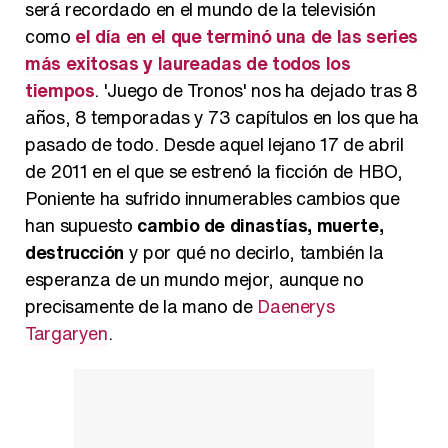
será recordado en el mundo de la televisión
como
el día en el que terminó una de las series
más exitosas y laureadas de todos los
Carlota Corredera y Javier de Hoyos: "La tele tiene que representar al público también y aquí están todos los perfiles posibles&quo;
tiempos
. 'Juego de Tronos' nos ha dejado tras 8
años, 8 temporadas y 73 capítulos en los que ha
pasado de todo. Desde aquel lejano 17 de abril
de 2011 en el que se estrenó la ficción de HBO,
Así se tomó Felipe VI que la Infanta Sofía no quisiera recibir formación militar
Poniente ha sufrido innumerables cambios que
han supuesto
cambio de dinastías, muerte,
destrucción
y por qué no decirlo, también la
esperanza de un mundo mejor, aunque no
precisamente de la mano de
Daenerys
Belén Esteban: "Estoy emocionada, muy contenta y muy feliz por llegar a RTVE"
Targaryen
.
Manu Baqueiro: "Tuve como referente a Bruce Willis en 'Luz de Luna' para mi trabajo en la serie 'Perdiendo el juicio'"