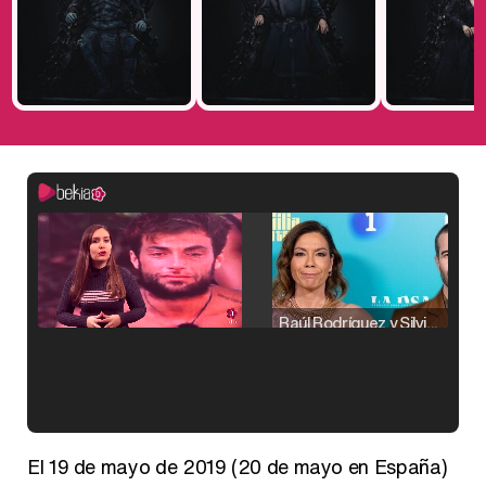
Raúl Rodríguez y Silvia Taulés nos cuentan su papel en 'La familia de la tele'
Kiko Matamoros y Lydia Lozano: "Nuestro público es de todas las edades y RTVE tiene un público muy pegado a las novelas, al que tenemos que captar"
El 19 de mayo de 2019 (20 de mayo en España)