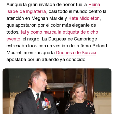
Aunque la gran invitada de honor fue la
Reina
Isabel de Inglaterra
, casi todo el mundo centró la
Magdalena de Suecia responde a las críticas y explica por qué le han permitido lanzar su propio negocio
atención en Meghan Markle y
Kate Middleton
,
que apostaron por el color más elegante de
todos,
tal y como marca la etiqueta de dicho
evento
: el negro. La Duquesa de Cambridge
estrenaba look con un vestido de la firma Roland
Mouret, mientras que la
Duquesa de Sussex
apostaba por un atuendo ya conocido.