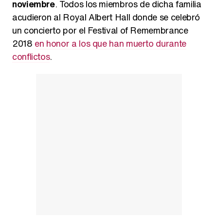
noviembre
. Todos los miembros de dicha familia
acudieron al Royal Albert Hall donde se celebró
Carlota Corredera y Javier de Hoyos: "La tele tiene que representar al público también y aquí están todos los perfiles posibles&quo;
un concierto por el Festival of Remembrance
2018
en honor a los que han muerto durante
conflictos
.
Así se tomó Felipe VI que la Infanta Sofía no quisiera recibir formación militar
Belén Esteban: "Estoy emocionada, muy contenta y muy feliz por llegar a RTVE"
Manu Baqueiro: "Tuve como referente a Bruce Willis en 'Luz de Luna' para mi trabajo en la serie 'Perdiendo el juicio'"