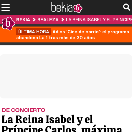
BEKIA
REALEZA
LA REINA ISABEL Y EL PRÍNC
ÚLTIMA HORA
Adiós 'Cine de barrio': el programa
abandona La 1 tras más de 30 años
DE CONCIERTO
La Reina Isabel y el
Príncipe Carlos, máxima