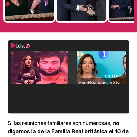
Raúl Rodríguez y Silvia Taulés nos cuentan su papel en 'La familia de la tele'
Kiko Matamoros y Lydia Lozano: "Nuestro público es de todas las edades y RTVE tiene un público muy pegado a las novelas, al que tenemos que captar"
Si las reuniones familiares son numerosas,
no
digamos la de la Familia Real británica el 10 de