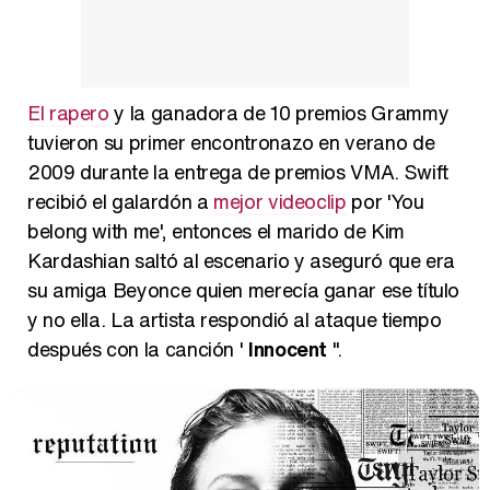
Manu Baqueiro: "Tuve como referente a Bruce Willis en 'Luz de Luna' para mi trabajo en la serie 'Perdiendo el juicio'"
El rapero
y la ganadora de 10 premios Grammy
Magdalena de Suecia responde a las críticas y explica por qué le han permitido lanzar su propio negocio
tuvieron su primer encontronazo en verano de
2009 durante la entrega de premios VMA. Swift
recibió el galardón a
mejor videoclip
por 'You
belong with me', entonces el marido de Kim
Kardashian saltó al escenario y aseguró que era
su amiga Beyonce quien merecía ganar ese título
y no ella. La artista respondió al ataque tiempo
después con la canción '
Innocent
''.