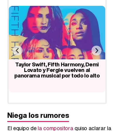
Los 5 enemigos íntimos de Taylor
Taylo
Swift: Katy Perry, Nicki Minaj, Calvin
contra K
i
Harris, Kanye West y Kim
y Katy
Kardashian
to
…
Niega los rumores
El equipo de
la compositora
quiso aclarar la