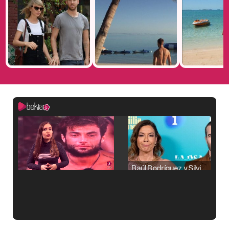
Raúl Rodríguez y Silvia Taulés nos cuentan su papel en 'La familia de la tele'
Kiko Matamoros y Lydia Lozano: "Nuestro público es de todas las edades y RTVE tiene un público muy pegado a las novelas, al que tenemos que captar"