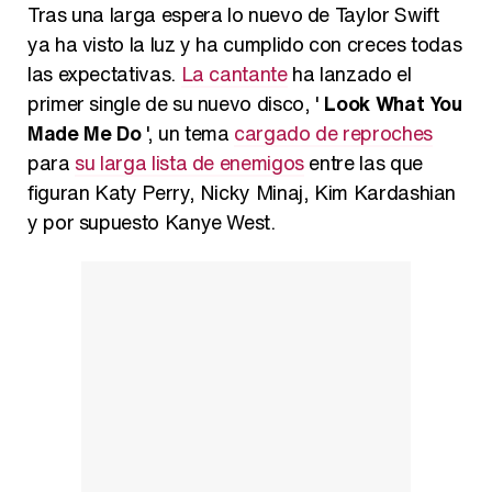
Tras una larga espera lo nuevo de Taylor Swift
ya ha visto la luz y ha cumplido con creces todas
las expectativas.
La cantante
ha lanzado el
primer single de su nuevo disco, '
Look What You
Carlota Corredera y Javier de Hoyos: "La tele tiene que representar al público también y aquí están todos los perfiles posibles&quo;
Made Me Do
', un tema
cargado de reproches
para
su larga lista de enemigos
entre las que
figuran Katy Perry, Nicky Minaj, Kim Kardashian
y por supuesto Kanye West.
Así se tomó Felipe VI que la Infanta Sofía no quisiera recibir formación militar
Belén Esteban: "Estoy emocionada, muy contenta y muy feliz por llegar a RTVE"