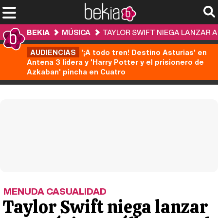
BEKIA
MÚSICA
TAYLOR SWIFT NIEGA LANZAR A
AUDIENCIAS
'¡A todo tren! Destino Asturias' en
Antena 3 lidera y 'Harry Potter y el prisionero de
Azkaban' pincha en Cuatro
MENUDA CASUALIDAD
Taylor Swift niega lanzar