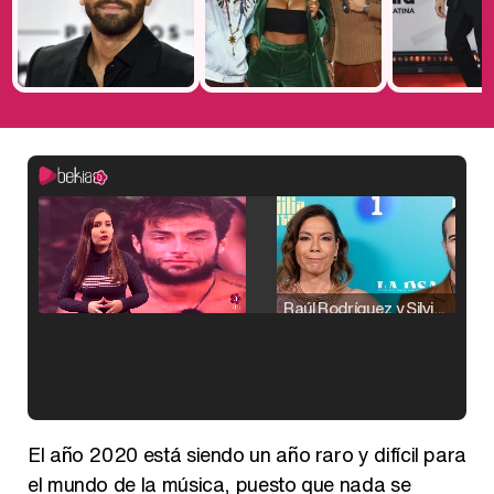
Raúl Rodríguez y Silvia Taulés nos cuentan su papel en 'La familia de la tele'
Kiko Matamoros y Lydia Lozano: "Nuestro público es de todas las edades y RTVE tiene un público muy pegado a las novelas, al que tenemos que captar"
El año 2020 está siendo un año raro y difícil para
el mundo de la música, puesto que nada se