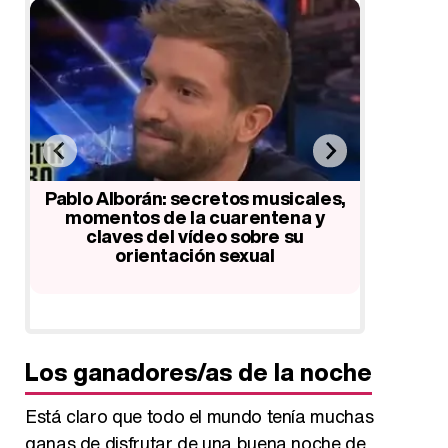
Pablo Alborán: secretos musicales,
Billie Ei
r
momentos de la cuarentena y
los Bil
claves del vídeo sobre su
Demi 
orientación sexual
Los ganadores/as de la noche
Está claro que todo el mundo tenía muchas
ganas de disfrutar de una buena noche de