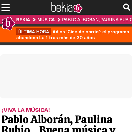
BEKIA
MÚSICA
PABLO ALBORÁN, PAULINA RUBIO
ÚLTIMA HORA
Adiós 'Cine de barrio': el programa
abandona La 1 tras más de 30 años
¡VIVA LA MÚSICA!
Pablo Alborán, Paulina
Rubio... Buena música y