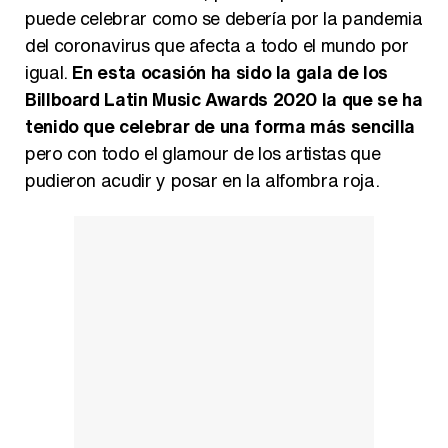
puede celebrar como se debería por la pandemia
del coronavirus que afecta a todo el mundo por
Carlota Corredera y Javier de Hoyos: "La tele tiene que representar al público también y aquí están todos los perfiles posibles&quo;
igual.
En esta ocasión ha sido la gala de los
Billboard Latin Music Awards 2020 la que se ha
tenido que celebrar de una forma más sencilla
pero con todo el glamour de los artistas que
Así se tomó Felipe VI que la Infanta Sofía no quisiera recibir formación militar
pudieron acudir y posar en la alfombra roja.
Belén Esteban: "Estoy emocionada, muy contenta y muy feliz por llegar a RTVE"
Manu Baqueiro: "Tuve como referente a Bruce Willis en 'Luz de Luna' para mi trabajo en la serie 'Perdiendo el juicio'"