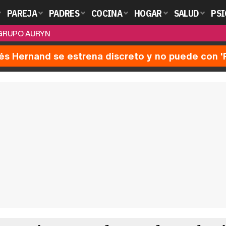
PAREJA
PADRES
COCINA
HOGAR
SALUD
PSI
 GRUPO AURYN
nés Hernand se estrena discreto y no puede con 