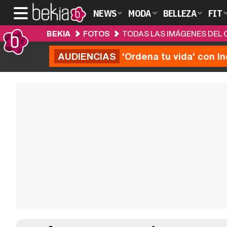
NEWS
MODA
BELLEZA
FIT
BEKIA
FOTOS
TODAS LAS IMÁGENES DEL
AUDIENCIAS
'Ordena tu vida' con I