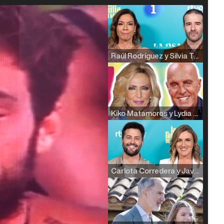
Raúl Rodríguez y Silvia Taulés nos cuentan su papel en 'La familia de la tele'
Kiko Matamoros y Lydia Lozano: "Nuestro público es de todas las edades y RTVE tiene un público muy pegado a las novelas, al que tenemos que captar"
Carlota Corredera y Javier de Hoyos: "La tele tiene que representar al público también y aquí están todos los perfiles posibles&quo;