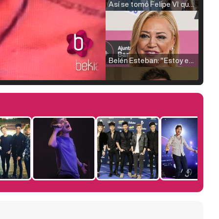
Así se tomó Felipe VI que la Infanta Sofía no quisiera recibir formación militar
Belén Esteban: "Estoy emocionada, muy contenta y muy feliz por llegar a RTVE"
Manu Baqueiro: "Tuve como referente a Bruce Willis en 'Luz de Luna' para mi trabajo en la serie 'Perdiendo el juicio'"
Magdalena de Suecia responde a las críticas y explica por qué le han permitido lanzar su propio negocio