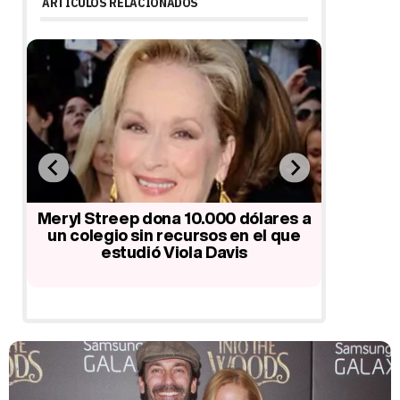
ARTÍCULOS RELACIONADOS
Meryl Streep dona 10.000 dólares a
Sandra
y
un colegio sin recursos en el que
Bradley
fie
estudió Viola Davis
de Ci