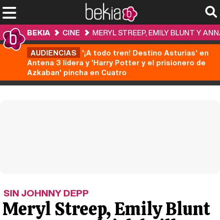
BEKIA
CINE
MERYL STREEP, EMILY BLUNT Y AN
AUDIENCIAS
'¡A todo tren! Destino Asturias' en
Antena 3 lidera y 'Harry Potter y el prisionero de
Azkaban' pincha en Cuatro
SIN JOHNNY DEPP
Meryl Streep, Emily Blunt