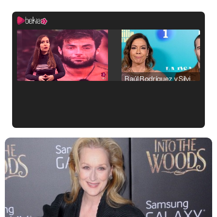
Raúl Rodríguez y Silvia Taulés nos cuentan su papel en 'La familia de la tele'
Kiko Matamoros y Lydia Lozano: "Nuestro público es de todas las edades y RTVE tiene un público muy pegado a las novelas, al que tenemos que captar"
Carlota Corredera y Javier de Hoyos: "La tele tiene que representar al público también y aquí están todos los perfiles posibles&quo;