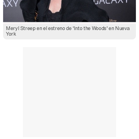
Así se tomó Felipe VI que la Infanta Sofía no quisiera recibir formación militar
Meryl Streep en el estreno de 'Into the Woods' en Nueva
York
Belén Esteban: "Estoy emocionada, muy contenta y muy feliz por llegar a RTVE"
Manu Baqueiro: "Tuve como referente a Bruce Willis en 'Luz de Luna' para mi trabajo en la serie 'Perdiendo el juicio'"
Magdalena de Suecia responde a las críticas y explica por qué le han permitido lanzar su propio negocio