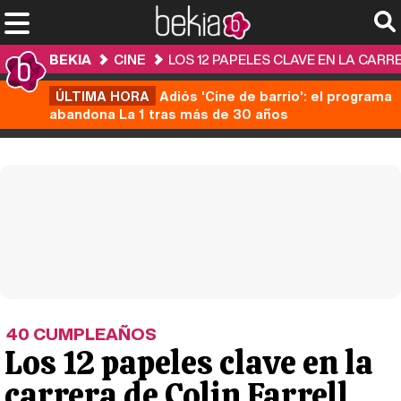
BEKIA
CINE
LOS 12 PAPELES CLAVE EN LA CARR
ÚLTIMA HORA
Adiós 'Cine de barrio': el programa
abandona La 1 tras más de 30 años
40 CUMPLEAÑOS
Los 12 papeles clave en la
carrera de Colin Farrell