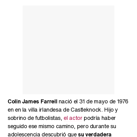
Belén Esteban: "Estoy emocionada, muy contenta y muy feliz por llegar a RTVE"
Manu Baqueiro: "Tuve como referente a Bruce Willis en 'Luz de Luna' para mi trabajo en la serie 'Perdiendo el juicio'"
Magdalena de Suecia responde a las críticas y explica por qué le han permitido lanzar su propio negocio
Colin James Farrell
nació el 31 de mayo de 1976
en en la villa irlandesa de Castleknock. Hijo y
sobrino de futbolistas,
el actor
podría haber
seguido ese mismo camino, pero durante su
adolescencia descubrió que
su verdadera