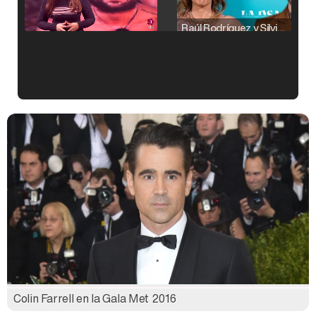
Raúl Rodríguez y Silvia Taulés nos cuentan su papel en 'La familia de la tele'
Kiko Matamoros y Lydia Lozano: "Nuestro público es de todas las edades y RTVE tiene un público muy pegado a las novelas, al que tenemos que captar"
Carlota Corredera y Javier de Hoyos: "La tele tiene que representar al público también y aquí están todos los perfiles posibles&quo;
Así se tomó Felipe VI que la Infanta Sofía no quisiera recibir formación militar
Colin Farrell en la Gala Met 2016