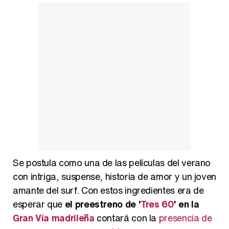
Belén Esteban: "Estoy emocionada, muy contenta y muy feliz por llegar a RTVE"
Manu Baqueiro: "Tuve como referente a Bruce Willis en 'Luz de Luna' para mi trabajo en la serie 'Perdiendo el juicio'"
Se postula como una de las películas del verano
Magdalena de Suecia responde a las críticas y explica por qué le han permitido lanzar su propio negocio
con intriga, suspense, historia de amor y un joven
amante del surf. Con estos ingredientes era de
esperar que
el preestreno de '
Tres 60
' en la
Gran Vía madrileña
contará con la
presencia de