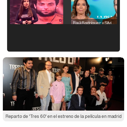
Raúl Rodríguez y Silvia Taulés nos cuentan su papel en 'La familia de la tele'
Kiko Matamoros y Lydia Lozano: "Nuestro público es de todas las edades y RTVE tiene un público muy pegado a las novelas, al que tenemos que captar"
Carlota Corredera y Javier de Hoyos: "La tele tiene que representar al público también y aquí están todos los perfiles posibles&quo;
Reparto de 'Tres 60' en el estreno de la película en madrid
Así se tomó Felipe VI que la Infanta Sofía no quisiera recibir formación militar