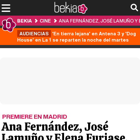
BEKIA
CINE
ANA FERNÁNDEZ, JOSÉ LAMUÑO Y E
AUDIENCIAS
'En tierra lejana' en Antena 3 y 'Dog
House' en La 1 se reparten la noche del martes
PREMIERE EN MADRID
Ana Fernández, José
Lamuño y Elena Furiase,