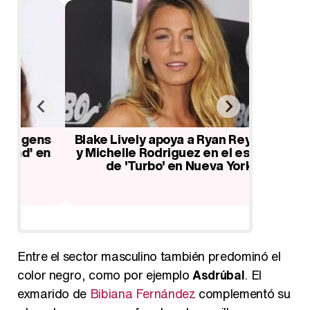
s
Blake Lively apoya a Ryan Reynolds
Adam San
n
y Michelle Rodriguez en el estreno
Lautner: 
de 'Turbo' en Nueva York
a
Entre el sector masculino también predominó el
color negro, como por ejemplo
Asdrúbal
. El
exmarido de
Bibiana Fernández
complementó su