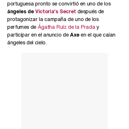
portuguesa pronto se convirtió en uno de los
Así se tomó Felipe VI que la Infanta Sofía no quisiera recibir formación militar
ángeles de
Victoria's Secret
después de
protagonizar la campaña de uno de los
perfumes de
Ágatha Ruíz de la Prada
y
participar en el anuncio de
Axe
en el que caían
Belén Esteban: "Estoy emocionada, muy contenta y muy feliz por llegar a RTVE"
ángeles del cielo.
Manu Baqueiro: "Tuve como referente a Bruce Willis en 'Luz de Luna' para mi trabajo en la serie 'Perdiendo el juicio'"
Magdalena de Suecia responde a las críticas y explica por qué le han permitido lanzar su propio negocio