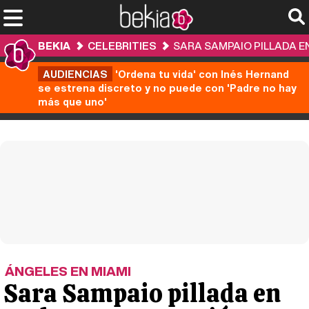
BEKIA
CELEBRITIES
SARA SAMPAIO PILLADA E
AUDIENCIAS
'Ordena tu vida' con Inés Hernand
se estrena discreto y no puede con 'Padre no hay
más que uno'
ÁNGELES EN MIAMI
Sara Sampaio pillada en