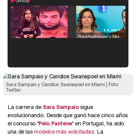
Raúl Rodríguez y Silvia Taulés nos cuentan su papel en 'La familia de la tele'
Kiko Matamoros y Lydia Lozano: "Nuestro público es de todas las edades y RTVE tiene un público muy pegado a las novelas, al que tenemos que captar"
Sara Sampaio y Candice Swanepoel en Miami | Foto:
Twitter
La carrera de
Sara Sampaio
sigue
Carlota Corredera y Javier de Hoyos: "La tele tiene que representar al público también y aquí están todos los perfiles posibles&quo;
evolucionando. Desde que ganó hace cinco años
el concurso
'
Pelo Pantene
'
en Portugal, ha sido
una de las
modelos más solicitadas
. La