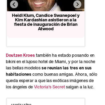
Candice Swanepoel presume de
cuerpazo en bikini en playas
epoel y
caribeñas
H
n a la
 Brian
Doutzen Kroes
también ha estado posando en
bikini en el lujoso hotel de Miami, y por la noche
las bellas modelos
se reunían las tres en sus
habitaciones
como buenas amigas. Ahora, sólo
queda esperar a que las exóticas imágenes de
los ángeles de
Victoria's Secret
salgan a la luz.