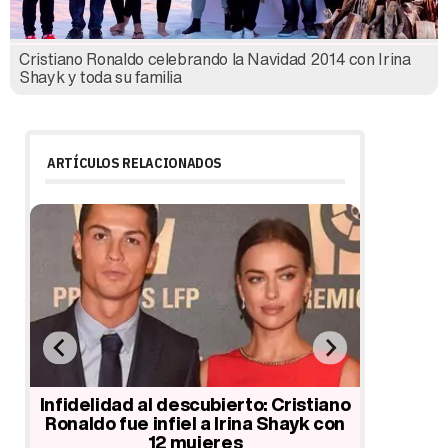
Cristiano Ronaldo celebrando la Navidad 2014 con Irina
Shayk y toda su familia
ARTÍCULOS RELACIONADOS
y
Infidelidad al descubierto: Cristiano
Cristia
e
Ronaldo fue infiel a Irina Shayk con
sus prim
12 mujeres