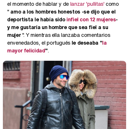
el momento de hablar y de
lanzar 'pullitas'
como
"
amo a los hombres honestos -se dijo que el
deportista le había sido
infiel con 12 mujeres
-
y me gustaría un hombre que sea fiel a su
mujer
". Y mientras ella lanzaba comentarios
envenedados, el portugués
le deseaba "
la
mayor felicidad
"
.