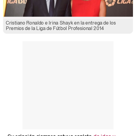
Cristiano Ronaldo e Irina Shayk en la entrega de los
Así se tomó Felipe VI que la Infanta Sofía no quisiera recibir formación militar
Premios de la Liga de Fútbol Profesional 2014
Belén Esteban: "Estoy emocionada, muy contenta y muy feliz por llegar a RTVE"
Manu Baqueiro: "Tuve como referente a Bruce Willis en 'Luz de Luna' para mi trabajo en la serie 'Perdiendo el juicio'"
Magdalena de Suecia responde a las críticas y explica por qué le han permitido lanzar su propio negocio