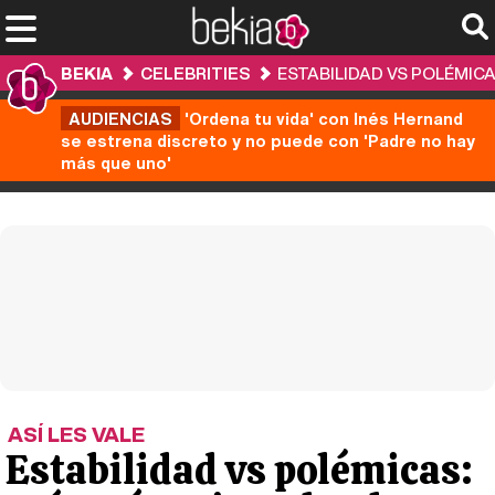
BEKIA
CELEBRITIES
ESTABILIDAD VS POLÉMICA
AUDIENCIAS
'Ordena tu vida' con Inés Hernand
se estrena discreto y no puede con 'Padre no hay
más que uno'
ASÍ LES VALE
Estabilidad vs polémicas: