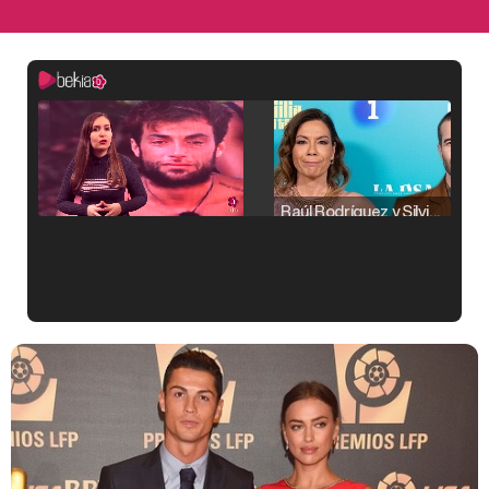
Raúl Rodríguez y Silvia Taulés nos cuentan su papel en 'La familia de la tele'
Kiko Matamoros y Lydia Lozano: "Nuestro público es de todas las edades y RTVE tiene un público muy pegado a las novelas, al que tenemos que captar"
Carlota Corredera y Javier de Hoyos: "La tele tiene que representar al público también y aquí están todos los perfiles posibles&quo;