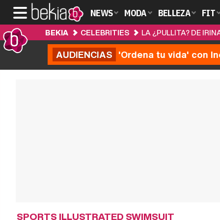
NEWS
MODA
BELLEZA
FIT
BEKIA
CELEBRITIES
LA ¿PULLITA? DE IRI
AUDIENCIAS
'Ordena tu vida' con I
SPORTS ILLUSTRATED SWIMSUIT