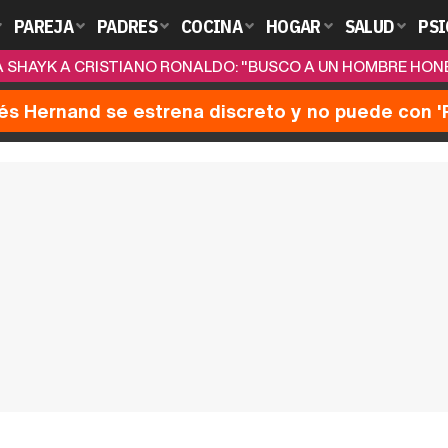
PAREJA
PADRES
COCINA
HOGAR
SALUD
PSI
NA SHAYK A CRISTIANO RONALDO: "BUSCO A UN HOMBRE HONE
nés Hernand se estrena discreto y no puede con 