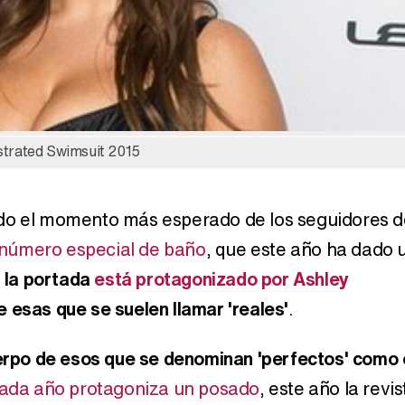
Manu Baqueiro: "Tuve como referente a Bruce Willis en 'Luz de Luna' para mi trabajo en la serie 'Perdiendo el juicio'"
ustrated Swimsuit 2015
Magdalena de Suecia responde a las críticas y explica por qué le han permitido lanzar su propio negocio
do el momento más esperado de los seguidores d
número especial de baño
, que este año ha dado 
e
la portada
está protagonizado por Ashley
e esas que se suelen llamar 'reales'
.
rpo de esos que se denominan 'perfectos' como 
ada año protagoniza un posado
, este año la revis