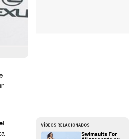
e
un
el
VÍDEOS RELACIONADOS
ta
Swimsuits For