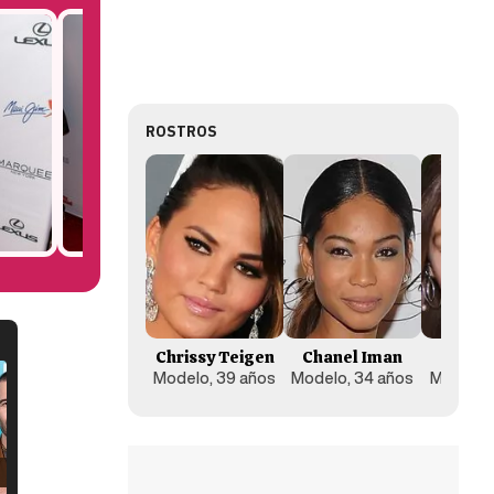
ROSTROS
Chrissy Teigen
Chanel Iman
Gigi 
Modelo, 39 años
Modelo, 34 años
Modelo,