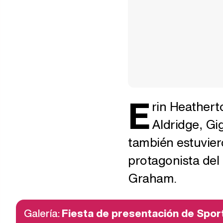
E
rin Heathert
Aldridge, Gi
también estuviero
protagonista del
Graham.
Galería:
Fiesta de presentación de Sport