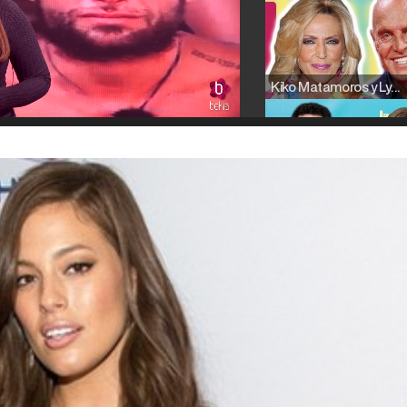
Kiko Matamoros y Lydia Lozano: "Nuestro público es de todas las edades y RTVE tiene un público muy pegado a las novelas, al que tenemos que captar"
Carlota Corredera y Javier de Hoyos: "La tele tiene que representar al público también y aquí están todos los perfiles posibles&quo;
Así se tomó Felipe VI que la Infanta Sofía no quisiera recibir formación militar
Belén Esteban: "Estoy emocionada, muy contenta y muy feliz por llegar a RTVE"