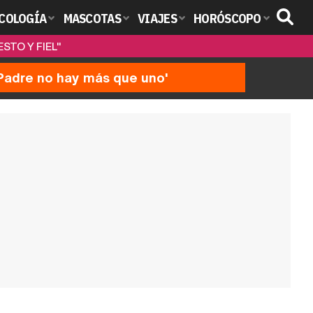
COLOGÍA
MASCOTAS
VIAJES
HORÓSCOPO
STO Y FIEL"
'Padre no hay más que uno'