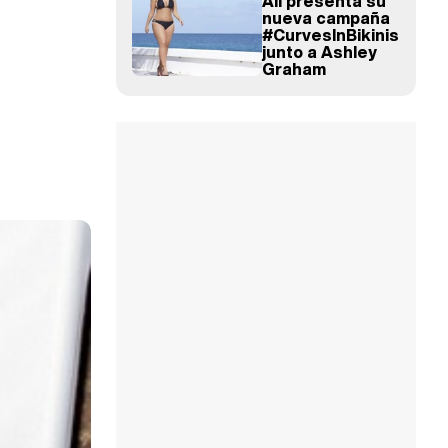
All presenta su
nueva campaña
#CurvesInBikinis
junto a Ashley
Graham