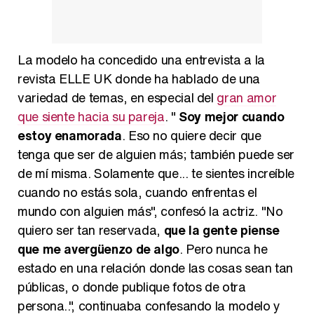
Manu Baqueiro: "Tuve como referente a Bruce Willis en 'Luz de Luna' para mi trabajo en la serie 'Perdiendo el juicio'"
La modelo ha concedido una entrevista a la
revista ELLE UK donde ha hablado de una
Magdalena de Suecia responde a las críticas y explica por qué le han permitido lanzar su propio negocio
variedad de temas, en especial del
gran amor
que siente hacia su pareja
. "
Soy mejor cuando
estoy enamorada
. Eso no quiere decir que
tenga que ser de alguien más; también puede ser
de mí misma. Solamente que... te sientes increíble
cuando no estás sola, cuando enfrentas el
mundo con alguien más", confesó la actriz. "No
quiero ser tan reservada,
que la gente piense
que me avergüenzo de algo
. Pero nunca he
estado en una relación donde las cosas sean tan
públicas, o donde publique fotos de otra
persona..", continuaba confesando la modelo y