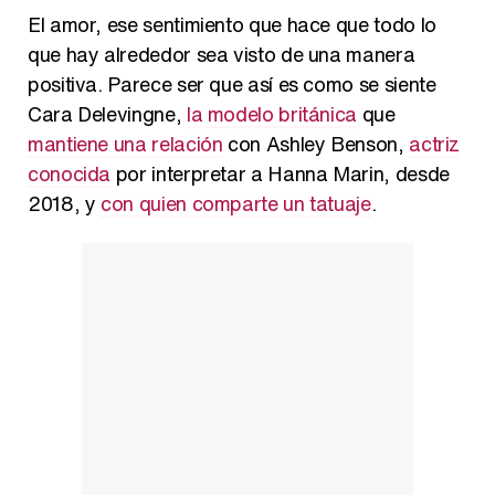
Kiko Matamoros y Lydia Lozano: "Nuestro público es de todas las edades y RTVE tiene un público muy pegado a las novelas, al que tenemos que captar"
El amor, ese sentimiento que hace que todo lo
que hay alrededor sea visto de una manera
positiva. Parece ser que así es como se siente
Cara Delevingne,
la modelo británica
que
Carlota Corredera y Javier de Hoyos: "La tele tiene que representar al público también y aquí están todos los perfiles posibles&quo;
mantiene una relación
con Ashley Benson,
actriz
conocida
por interpretar a Hanna Marin, desde
2018, y
con quien comparte un tatuaje
.
Así se tomó Felipe VI que la Infanta Sofía no quisiera recibir formación militar
Belén Esteban: "Estoy emocionada, muy contenta y muy feliz por llegar a RTVE"