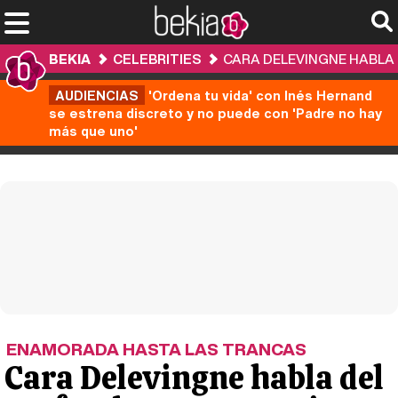
BEKIA
CELEBRITIES
CARA DELEVINGNE HABLA
AUDIENCIAS
'Ordena tu vida' con Inés Hernand
se estrena discreto y no puede con 'Padre no hay
más que uno'
ENAMORADA HASTA LAS TRANCAS
Cara Delevingne habla del