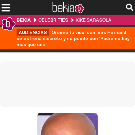
BEKIA
CELEBRITIES
KIKE SARASOLA
AUDIENCIAS
'Ordena tu vida' con Inés Hernand
se estrena discreto y no puede con 'Padre no hay
más que uno'