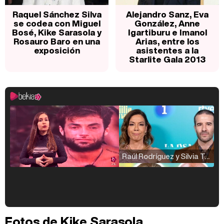
Raquel Sánchez Silva
Alejandro Sanz, Eva
se codea con Miguel
González, Anne
Bosé, Kike Sarasola y
Igartiburu e Imanol
Rosauro Baro en una
Arias, entre los
exposición
asistentes a la
Starlite Gala 2013
Raúl Rodríguez y Silvia Taulés nos cuentan su papel en 'La familia de la tele'
Kiko Matamoros y Lydia Lozano: "Nuestro público es de todas las edades y RTVE tiene un público muy pegado a las novelas, al que tenemos que captar"
Fotos de Kike Sarasola