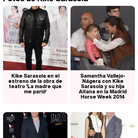
Carlota Corredera y Javier de Hoyos: "La tele tiene que representar al público también y aquí están todos los perfiles posibles&quo;
Así se tomó Felipe VI que la Infanta Sofía no quisiera recibir formación militar
Kike Sarasola en el
Samantha Vallejo-
estreno de la obra de
Nágera con Kike
teatro 'La madre que
Sarasola y su hija
me parió'
Aitana en la Madrid
Horse Week 2014
Belén Esteban: "Estoy emocionada, muy contenta y muy feliz por llegar a RTVE"
Manu Baqueiro: "Tuve como referente a Bruce Willis en 'Luz de Luna' para mi trabajo en la serie 'Perdiendo el juicio'"