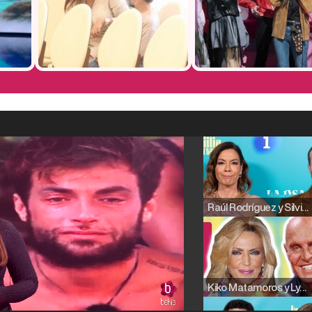
Raúl Rodríguez y Silvia Taulés nos cuentan su papel en 'La familia de la tele'
Kiko Matamoros y Lydia Lozano: "Nuestro público es de todas las edades y RTVE tiene un público muy pegado a las novelas, al que tenemos que captar"