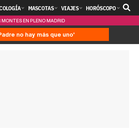
COLOGÍA
MASCOTAS
VIAJES
HORÓSCOPO
AR MONTES EN PLENO MADRID
'Padre no hay más que uno'