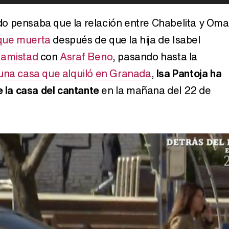
o pensaba que la relación entre Chabelita y Oma
que muerta
después de que la hija de Isabel
Carlota Corredera y Javier de Hoyos: "La tele tiene que representar al público también y aquí están todos los perfiles posibles&quo;
 amistad
con
Asraf Beno
, pasando hasta la
una casa que alquiló en Granada
,
Isa Pantoja ha
e la casa del cantante
en la mañana del 22 de
Así se tomó Felipe VI que la Infanta Sofía no quisiera recibir formación militar
Belén Esteban: "Estoy emocionada, muy contenta y muy feliz por llegar a RTVE"
Manu Baqueiro: "Tuve como referente a Bruce Willis en 'Luz de Luna' para mi trabajo en la serie 'Perdiendo el juicio'"