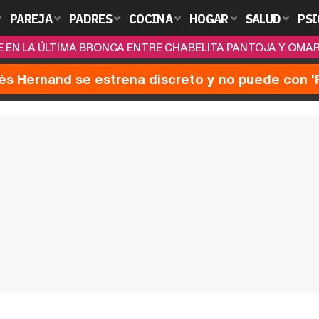
PAREJA
PADRES
COCINA
HOGAR
SALUD
PSI
NE EN LA ÚLTIMA BRONCA ENTRE CHABELITA PANTOJA Y OM
nés Hernand se estrena discreto y no puede con 