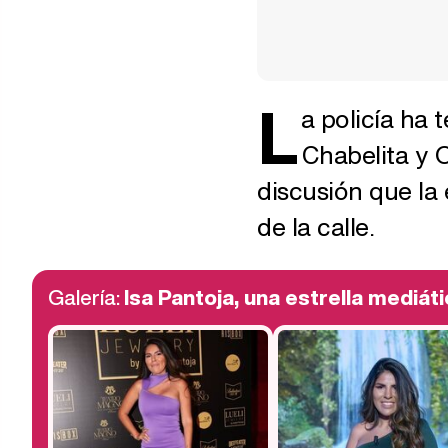
L
a policía ha
Chabelita y 
discusión que la
de la calle.
Galería:
Isa Pantoja, una estrella mediáti