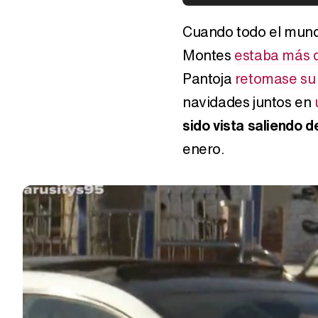
Cuando todo el mund
Montes
estaba más 
Pantoja
retomase su
navidades juntos en
sido vista saliendo d
enero.