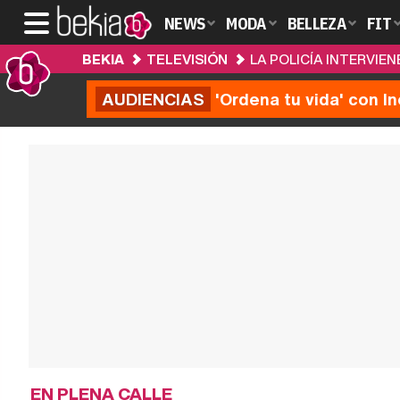
NEWS
MODA
BELLEZA
FIT
BEKIA
TELEVISIÓN
LA POLICÍA INTERVIE
AUDIENCIAS
'Ordena tu vida' con I
EN PLENA CALLE