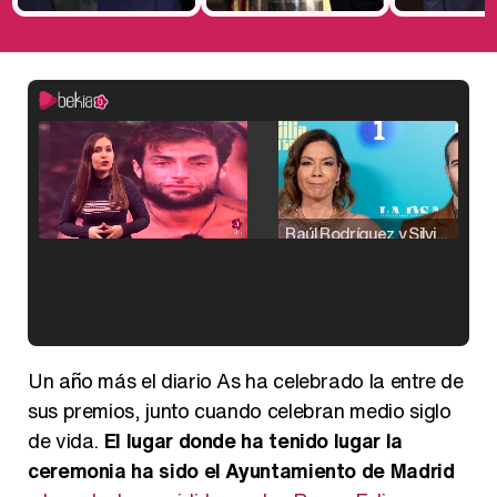
Raúl Rodríguez y Silvia Taulés nos cuentan su papel en 'La familia de la tele'
Kiko Matamoros y Lydia Lozano: "Nuestro público es de todas las edades y RTVE tiene un público muy pegado a las novelas, al que tenemos que captar"
Un año más el diario As ha celebrado la entre de
sus premios, junto cuando celebran medio siglo
de vida.
El lugar donde ha tenido lugar la
ceremonia ha sido el Ayuntamiento de Madrid
Carlota Corredera y Javier de Hoyos: "La tele tiene que representar al público también y aquí están todos los perfiles posibles&quo;