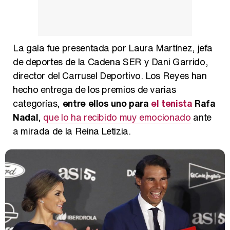
Magdalena de Suecia responde a las críticas y explica por qué le han permitido lanzar su propio negocio
La gala fue presentada por Laura Martínez, jefa
de deportes de la Cadena SER y Dani Garrido,
director del Carrusel Deportivo. Los Reyes han
hecho entrega de los premios de varias
categorías,
entre ellos uno para
el tenista
Rafa
Nadal
,
que lo ha recibido muy emocionado
ante
a mirada de la Reina Letizia.