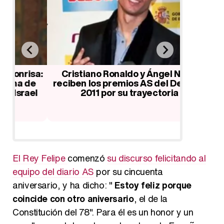
sa:
Cristiano Ronaldo y Ángel Nieto
Vice
e
reciben los premios AS del Deporte
Contado
el
2011 por su trayectoria
entre lo
A
El Rey Felipe
comenzó
su discurso felicitando al
equipo del diario AS
por su cincuenta
aniversario, y ha dicho: "
Estoy feliz porque
coincide con otro aniversario
, el de la
Constitución del 78". Para él es un honor y un