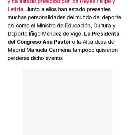
y ha estado presidido por los Reyes Felipe y
Letizia
. Junto a ellos han estado presentes
muchas personalidades del mundo del deporte
así como el Ministro de Educación, Cultura y
Así se tomó Felipe VI que la Infanta Sofía no quisiera recibir formación militar
Deporte Íñigo Méndez de Vigo.
La Presidenta
del Congreso Ana Pastor
o la Alcaldesa de
Madrid Manuela Carmena tampoco quisieron
perderse dicho evento.
Belén Esteban: "Estoy emocionada, muy contenta y muy feliz por llegar a RTVE"
Manu Baqueiro: "Tuve como referente a Bruce Willis en 'Luz de Luna' para mi trabajo en la serie 'Perdiendo el juicio'"