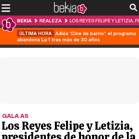
BEKIA
REALEZA
LOS REYES FELIPE Y LETIZIA,
ÚLTIMA HORA
Adiós 'Cine de barrio': el programa
abandona La 1 tras más de 30 años
GALA AS
Los Reyes Felipe y Letizia,
presidentes de honor de la