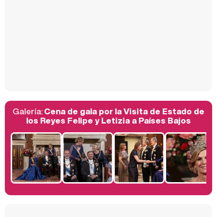
Carlota Corredera y Javier de Hoyos: "La tele tiene que representar al público también y aquí están todos los perfiles posibles&quo;
Así se tomó Felipe VI que la Infanta Sofía no quisiera recibir formación militar
Galería:
Cena de gala por la Visita de Estado de
Belén Esteban: "Estoy emocionada, muy contenta y muy feliz por llegar a RTVE"
los Reyes Felipe y Letizia a Países Bajos
Manu Baqueiro: "Tuve como referente a Bruce Willis en 'Luz de Luna' para mi trabajo en la serie 'Perdiendo el juicio'"