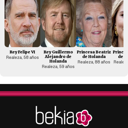
Rey Felipe VI
Rey Guillermo
Princesa Beatriz
Prince
Alejandro de
de Holanda
de H
Realeza, 58 años
Holanda
Realeza, 88 años
Realeza
Realeza, 59 años