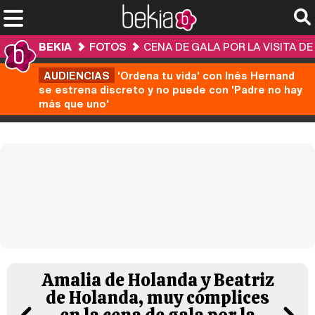
BEKIA
FOTOS
CENA DE GALA POR LA VISITA DE 
AUDIENCIAS
'Ordena tu vida' con Inés Hernand
se estrena discreto y no puede con 'Padre no hay
más que uno'
Amalia de Holanda y Beatriz
de Holanda, muy cómplices