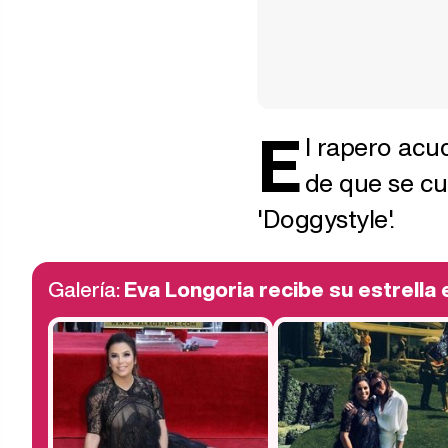
E
l rapero acu
de que se cu
'Doggystyle'.
Galería:
Eva Longoria recibe su estrella