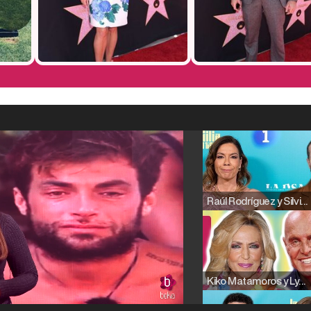
Raúl Rodríguez y Silvia Taulés nos cuentan su papel en 'La familia de la tele'
Kiko Matamoros y Lydia Lozano: "Nuestro público es de todas las edades y RTVE tiene un público muy pegado a las novelas, al que tenemos que captar"