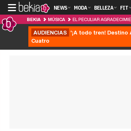
NEWS
MODA
BELLEZA
FIT
BEKIA
MÚSICA
EL PECULIAR AGRADECIMI
AUDIENCIAS
'¡A todo tren! Destino 
Cuatro