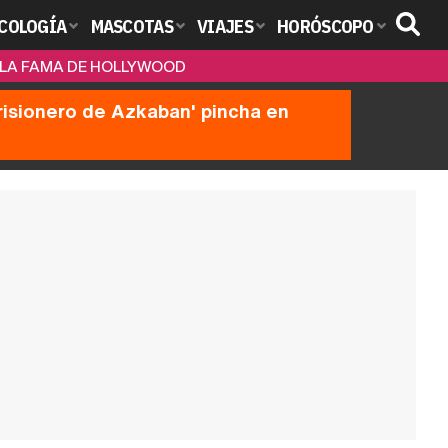
COLOGÍA
MASCOTAS
VIAJES
HORÓSCOPO
E LA FAMA DE HOLLYWOOD
prisionero de Azkaban' pincha en