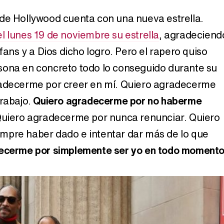
de Hollywood cuenta con una nueva estrella.
l lunes 19 de noviembre su estrella
, agradeciend
Carlota Corredera y Javier de Hoyos: "La tele tiene que representar al público también y aquí están todos los perfiles posibles&quo;
 fans y a Dios dicho logro. Pero el rapero quiso
sona en concreto todo lo conseguido durante su
radecerme por creer en mí. Quiero agradecerme
Así se tomó Felipe VI que la Infanta Sofía no quisiera recibir formación militar
trabajo.
Quiero agradecerme por no haberme
Quiero agradecerme por nunca renunciar. Quiero
mpre haber dado e intentar dar más de lo que
ecerme por simplemente ser yo en todo moment
Belén Esteban: "Estoy emocionada, muy contenta y muy feliz por llegar a RTVE"
Manu Baqueiro: "Tuve como referente a Bruce Willis en 'Luz de Luna' para mi trabajo en la serie 'Perdiendo el juicio'"