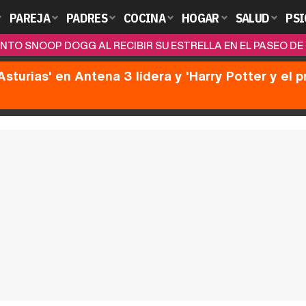
PAREJA
PADRES
COCINA
HOGAR
SALUD
PSI
ENTO SNOOP DOGG AL RECIBIR SU ESTRELLA EN EL PASEO D
Asturias' en Antena 3 lidera y 'Harry Potter y el 