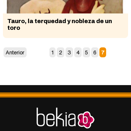
Tauro, la terquedad y nobleza de un
toro
Anterior
1
2
3
4
5
6
7