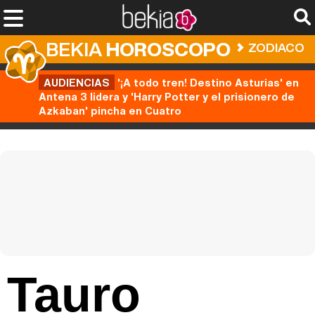
BEKIA
HOROSCOPO
ZODIACO
AUDIENCIAS
'¡A todo tren! Destino Asturias' en
Antena 3 lidera y 'Harry Potter y el prisionero de
Azkaban' pincha en Cuatro
Tauro