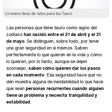
Un enero lleno de retos para los Tauro
Así se tomó Felipe VI que la Infanta Sofía no quisiera recibir formación militar
Las personas que tiene tauro como signo del
zodiaco
han nacido entre el 21 de abril y el 21
de mayo
. Se distinguen, sobre todo, por tener
Belén Esteban: "Estoy emocionada, muy contenta y muy feliz por llegar a RTVE"
una gran seguridad en sí mismos. Saben
perfectamente lo que quieren en la vida y cómo
lo quieren, por lo tanto, aunque se dejen
aconsejar,
saben cómo quieren dar los pasos
en cada momento
. Esa seguridad hace que no
Manu Baqueiro: "Tuve como referente a Bruce Willis en 'Luz de Luna' para mi trabajo en la serie 'Perdiendo el juicio'"
den muestra alguna de inestabilidad lo que hace
que sean
personas recurrentes cuando alguien
tiene un problema y necesita tranquilidad y
estabilidad
.
Magdalena de Suecia responde a las críticas y explica por qué le han permitido lanzar su propio negocio