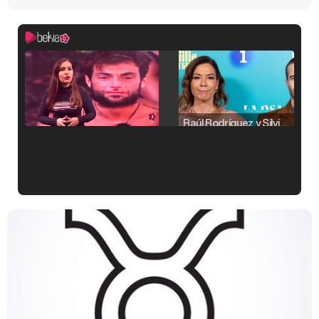
Raúl Rodríguez y Silvia Taulés nos cuentan su papel en 'La familia de la tele'
Kiko Matamoros y Lydia Lozano: "Nuestro público es de todas las edades y RTVE tiene un público muy pegado a las novelas, al que tenemos que captar"
Carlota Corredera y Javier de Hoyos: "La tele tiene que representar al público también y aquí están todos los perfiles posibles&quo;