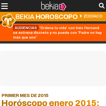
BEKIA
HOROSCOPO
ZODÍACO
AUDIENCIAS
'Ordena tu vida' con Inés Hernand
se estrena discreto y no puede con 'Padre no hay
más que uno'
PRIMER MES DE 2015
Horóscopo enero 2015: