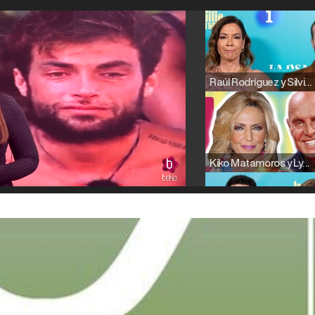
Raúl Rodríguez y Silvia Taulés nos cuentan su papel en 'La familia de la tele'
Kiko Matamoros y Lydia Lozano: "Nuestro público es de todas las edades y RTVE tiene un público muy pegado a las novelas, al que tenemos que captar"
Carlota Corredera y Javier de Hoyos: "La tele tiene que representar al público también y aquí están todos los perfiles posibles&quo;