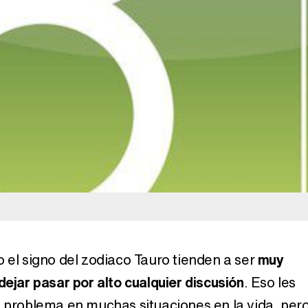
Así se tomó Felipe VI que la Infanta Sofía no quisiera recibir formación militar
Belén Esteban: "Estoy emocionada, muy contenta y muy feliz por llegar a RTVE"
Manu Baqueiro: "Tuve como referente a Bruce Willis en 'Luz de Luna' para mi trabajo en la serie 'Perdiendo el juicio'"
Magdalena de Suecia responde a las críticas y explica por qué le han permitido lanzar su propio negocio
o el signo del zodiaco Tauro tienden a ser
muy
dejar pasar por alto cualquier discusión
. Eso les
n problema en muchas situaciones en la vida, per