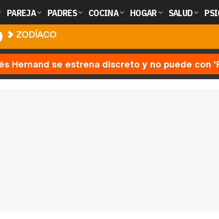
PAREJA
PADRES
COCINA
HOGAR
SALUD
PSI
O
ZODÍACO
nés Hernand se estrena discreto y no puede con 