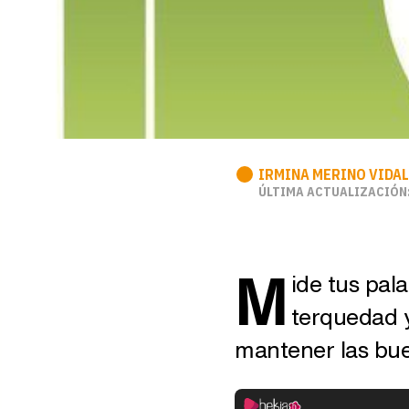
IRMINA MERINO VIDAL
ÚLTIMA ACTUALIZACIÓN:
M
ide tus pal
terquedad y
mantener las bue