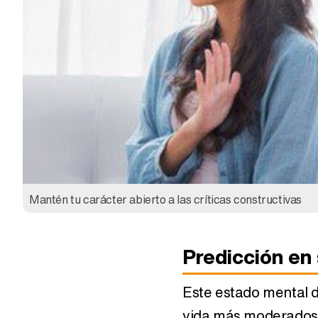
Horóscopo agosto 
Sagitario
Mantén tu carácter abierto a las críticas constructivas
Horóscopo primavera
2024: Tauro
Predicción en
Este estado mental d
vida más moderados. 