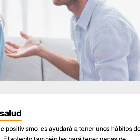
Horóscopo febrero 2015:
Horóscopo
Tauro
T
2014:
Horóscopo 2018:
Horóscopo 
Capricornio
Sag
 salud
e positivismo les ayudará a tener unos hábitos d
El solecito también les hará tener ganas de