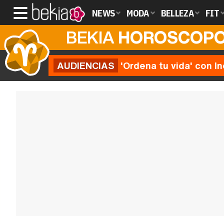
NEWS
MODA
BELLEZA
FIT
BEKIA
HOROSCOP
AUDIENCIAS
'Ordena tu vida' con I