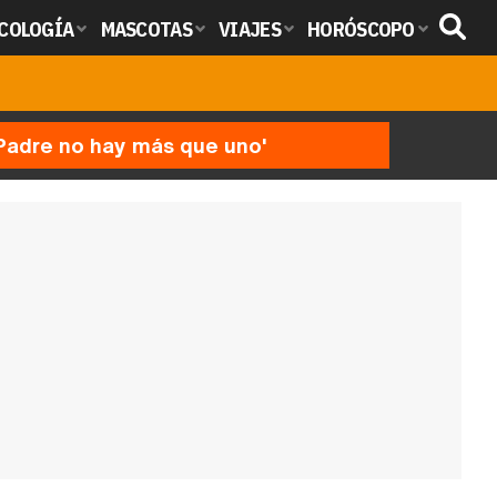
COLOGÍA
MASCOTAS
VIAJES
HORÓSCOPO
'Padre no hay más que uno'