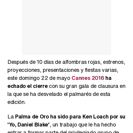
Manu Baqueiro: "Tuve como referente a Bruce Willis en 'Luz de Luna' para mi trabajo en la serie 'Perdiendo el juicio'"
Después de 10 días de alfombras rojas, estrenos,
Magdalena de Suecia responde a las críticas y explica por qué le han permitido lanzar su propio negocio
proyecciones, presentaciones y fiestas varias,
este domingo 22 de mayo
Cannes 2016
ha
echado el cierre
con su gran gala de clausura en
la que se ha desvelado el palmarés de esta
edición.
La
Palma de Oro ha sido para Ken Loach por su
'Yo, Daniel Blake'
, un trabajo que le ha hecho
entrar a formar parte del privilegiado grupo de