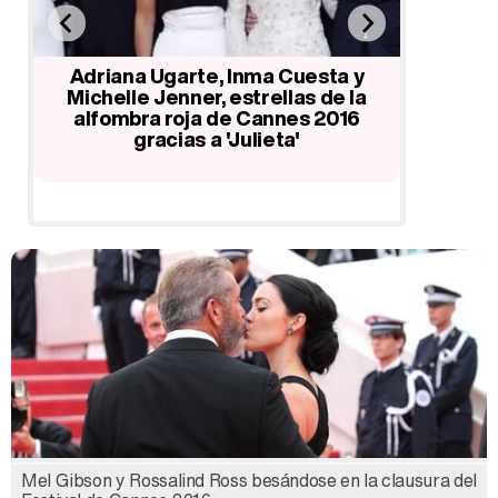
Adriana Ugarte, Inma Cuesta y
Ana de
no
Michelle Jenner, estrellas de la
Cannes 2
16
alfombra roja de Cannes 2016
fiesta 
gracias a 'Julieta'
Mel Gibson y Rossalind Ross besándose en la clausura del