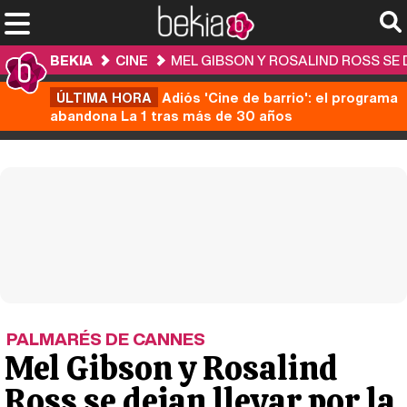
BEKIA
CINE
MEL GIBSON Y ROSALIND ROSS SE 
ÚLTIMA HORA
Adiós 'Cine de barrio': el programa
abandona La 1 tras más de 30 años
PALMARÉS DE CANNES
Mel Gibson y Rosalind
Ross se dejan llevar por la