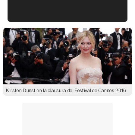
Kiko Matamoros y Lydia Lozano: "Nuestro público es de todas las edades y RTVE tiene un público muy pegado a las novelas, al que tenemos que captar"
Carlota Corredera y Javier de Hoyos: "La tele tiene que representar al público también y aquí están todos los perfiles posibles&quo;
Kirsten Dunst en la clausura del Festival de Cannes 2016
Así se tomó Felipe VI que la Infanta Sofía no quisiera recibir formación militar
Belén Esteban: "Estoy emocionada, muy contenta y muy feliz por llegar a RTVE"