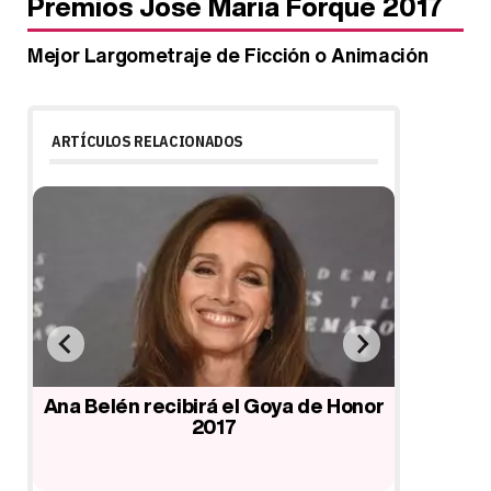
Premios José María Forqué 2017
Mejor Largometraje de Ficción o Animación
ARTÍCULOS RELACIONADOS
l
Ana Belén recibirá el Goya de Honor
Lista d
2017
Jo