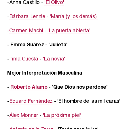
-Anna Castillo -
'El Olivo'
-
Bárbara Lennie
-
'María (y los demás)'
-
Carmen Machi
-
'La puerta abierta'
-
Emma Suárez - 'Julieta'
-
Inma Cuesta
-
'La novia'
Mejor Interpretación Masculina
-
Roberto Álamo
- 'Que Dios nos perdone'
-
Eduard Fernández
- 'El hombre de las mil caras'
-
Álex Monner
-
'La próxima piel'
-
Antonio de la Torre
- 'Tarde para la ira'