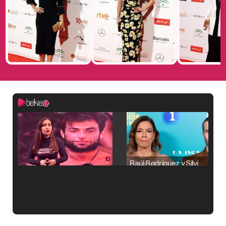
Raúl Rodríguez y Silvia Taulés nos cuentan su papel en 'La familia de la tele'
Kiko Matamoros y Lydia Lozano: "Nuestro público es de todas las edades y RTVE tiene un público muy pegado a las novelas, al que tenemos que captar"