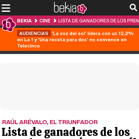
BEKIA
CINE
LISTA DE GANADORES DE LOS PREM
AUDIENCIAS
'La voz del sol' lidera con un 12,2%
en La 1 y 'Una receta para dos' no convence en
Telecinco
RAÚL ARÉVALO, EL TRIUNFADOR
Lista de ganadores de los