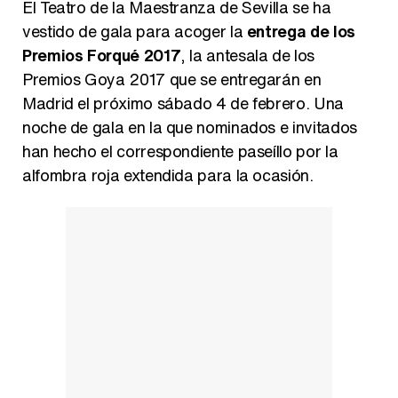
El Teatro de la Maestranza de Sevilla se ha
vestido de gala para acoger la
entrega de los
Premios Forqué 2017
, la antesala de los
Premios Goya 2017 que se entregarán en
Carlota Corredera y Javier de Hoyos: "La tele tiene que representar al público también y aquí están todos los perfiles posibles&quo;
Madrid el próximo sábado 4 de febrero. Una
noche de gala en la que nominados e invitados
han hecho el correspondiente paseíllo por la
alfombra roja extendida para la ocasión.
Así se tomó Felipe VI que la Infanta Sofía no quisiera recibir formación militar
Belén Esteban: "Estoy emocionada, muy contenta y muy feliz por llegar a RTVE"