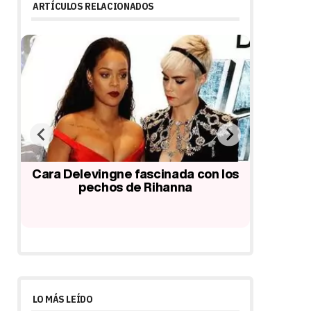
ARTÍCULOS RELACIONADOS
vo
Cara Delevingne fascinada con los
bre
pechos de Rihanna
Charlize
Rihanna
esper
LO MÁS LEÍDO