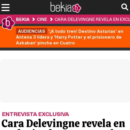
BEKIA
CINE
CARA DELEVINGNE REVELA EN EXCLU
AUDIENCIAS
'¡A todo tren! Destino Asturias' en
Antena 3 lidera y 'Harry Potter y el prisionero de
Azkaban' pincha en Cuatro
ENTREVISTA EXCLUSIVA
Cara Delevingne revela en