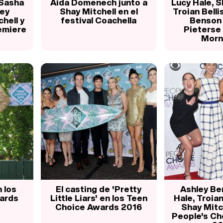
 Sasha
Aida Domenech junto a
Lucy Hale, S
ley
Shay Mitchell en el
Troian Belli
hell y
festival Coachella
Benson 
remiere
Pieterse
Morni
 los
El casting de 'Pretty
Ashley Be
ards
Little Liars' en los Teen
Hale, Troian
Choice Awards 2016
Shay Mitch
People's Ch