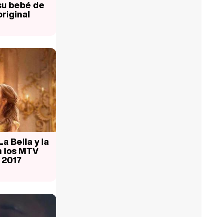
 su bebé de
riginal
La Bella y la
n los MTV
 2017