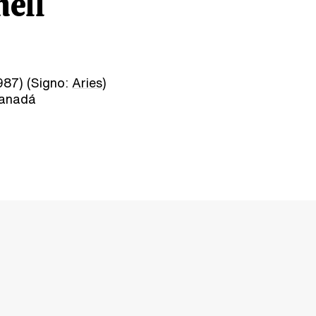
ell
987) (Signo:
Aries
)
Canadá