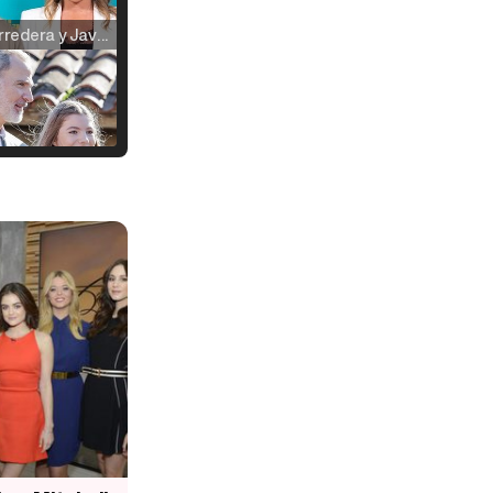
Carlota Corredera y Javier de Hoyos: "La tele tiene que representar al público también y aquí están todos los perfiles posibles&quo;
Así se tomó Felipe VI que la Infanta Sofía no quisiera recibir formación militar
Belén Esteban: "Estoy emocionada, muy contenta y muy feliz por llegar a RTVE"
Manu Baqueiro: "Tuve como referente a Bruce Willis en 'Luz de Luna' para mi trabajo en la serie 'Perdiendo el juicio'"