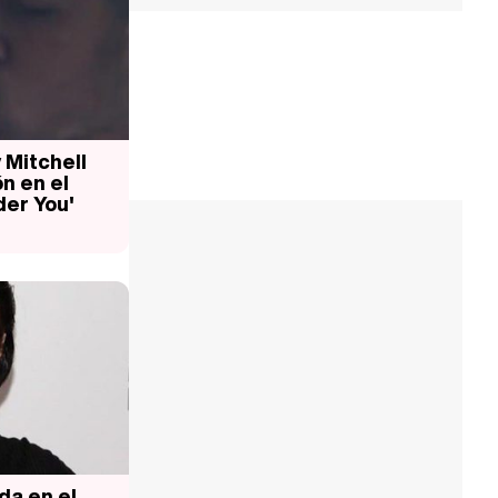
 Mitchell
n en el
der You'
da en el