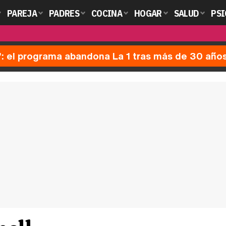
PAREJA
PADRES
COCINA
HOGAR
SALUD
PSI
': el programa abandona La 1 tras más de 30 año