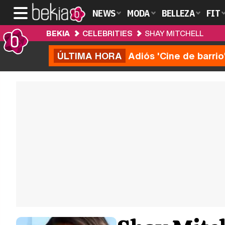
NEWS
MODA
BELLEZA
FIT
BEKIA
CELEBRITIES
SHAY MITCHELL
ÚLTIMA HORA
Adiós 'Cine de barrio