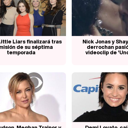
ittle Liars finalizará tras
Nick Jonas y Shay
misión de su séptima
derrochan pasió
temporada
videoclip de 'Un
udson, Meghan Trainor y
Demi Lovato, caí