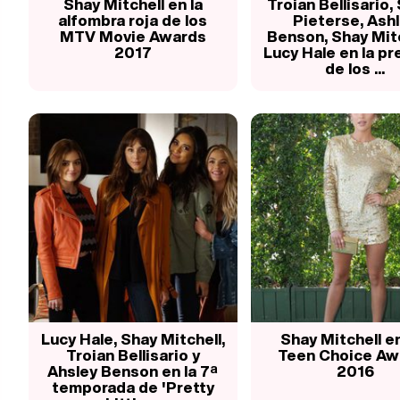
Shay Mitchell en la
Troian Bellisario,
alfombra roja de los
Pieterse, Ash
MTV Movie Awards
Benson, Shay Mitc
2017
Lucy Hale en la p
de los ...
Lucy Hale, Shay Mitchell,
Shay Mitchell en
Troian Bellisario y
Teen Choice Aw
Ahsley Benson en la 7ª
2016
temporada de 'Pretty