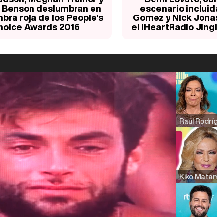
 Benson deslumbran en
escenario incluid
mbra roja de los People's
Gomez y Nick Jonas
hoice Awards 2016
el iHeartRadio Jingl