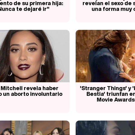
ento de su primera hija:
revelan el sexo de
Nunca te dejaré ir"
una forma muy o
 Mitchell revela haber
'Stranger Things' y '
o un aborto involuntario
Bestia' triunfan e
Movie Awards