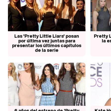
Las 'Pretty Little Liars' posan
Pretty L
por última vez juntas para
la e
presentar los últimos capítulos
de la serie
6 años del estreno de 'Pretty
Kate H