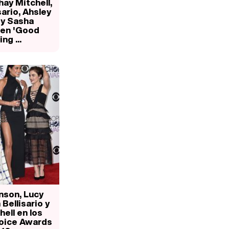
hay Mitchell,
sario, Ahsley
y Sasha
Magdalena de Suecia responde a las críticas y explica por qué le han permitido lanzar su propio negocio
 en 'Good
ng ...
nson, Lucy
 Bellisario y
ell en los
oice Awards