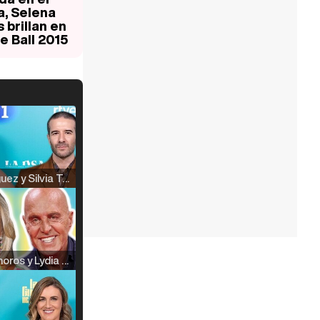
a, Selena
 brillan en
e Ball 2015
Raúl Rodríguez y Silvia Taulés nos cuentan su papel en 'La familia de la tele'
Kiko Matamoros y Lydia Lozano: "Nuestro público es de todas las edades y RTVE tiene un público muy pegado a las novelas, al que tenemos que captar"