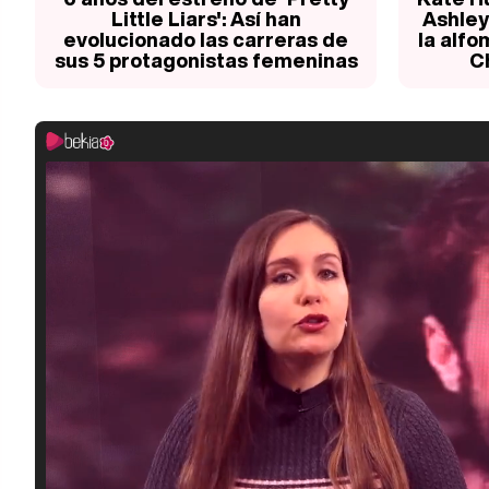
Little Liars': Así han
Ashley
evolucionado las carreras de
la alfo
sus 5 protagonistas femeninas
C