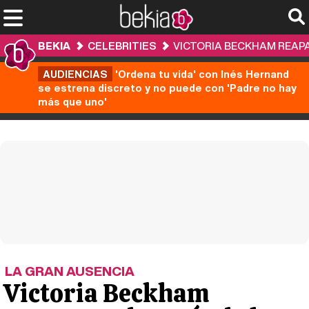
BEKIA
CELEBRITIES
VICTORIA BECKHAM REAPA
AUDIENCIAS
'Ordena tu vida' con Inés Hernand
se estrena discreto y no puede con 'Padre no hay
más que uno'
LA GRAN AUSENCIA
Victoria Beckham