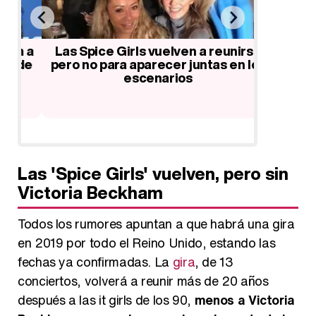
n a
Las Spice Girls vuelven a reunirse
Mel B c
de
pero no para aparecer juntas en los
las Sp
escenarios
actua
Las 'Spice Girls' vuelven, pero sin
Victoria Beckham
Todos los rumores apuntan a que habrá una gira
en 2019 por todo el Reino Unido, estando las
fechas ya confirmadas. La
gira
, de 13
conciertos, volverá a reunir más de 20 años
después a las it girls de los 90,
menos a Victoria