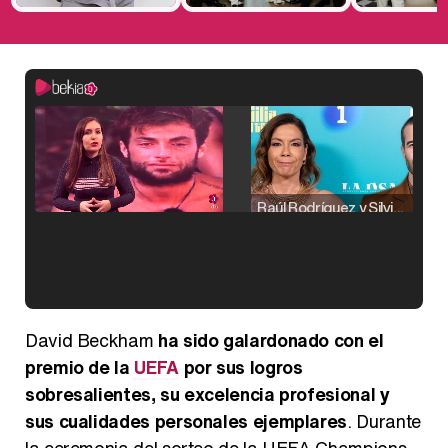
Raúl Rodríguez y Silvia Taulés nos cuentan su papel en 'La familia de la tele'
Kiko Matamoros y Lydia Lozano: "Nuestro público es de todas las edades y RTVE tiene un público muy pegado a las novelas, al que tenemos que captar"
David Beckham
ha sido galardonado con el
premio de la
UEFA
por sus logros
sobresalientes, su excelencia profesional y
sus cualidades personales ejemplares
. Durante
Carlota Corredera y Javier de Hoyos: "La tele tiene que representar al público también y aquí están todos los perfiles posibles&quo;