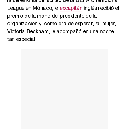
la ceremonia del sorteo de la UEFA Champions
League en Mónaco, el
excapitán
inglés recibió el
premio de la mano del presidente de la
organización y, como era de esperar, su mujer,
Así se tomó Felipe VI que la Infanta Sofía no quisiera recibir formación militar
Victoria Beckham, le acompañó en una noche
tan especial.
Belén Esteban: "Estoy emocionada, muy contenta y muy feliz por llegar a RTVE"
Manu Baqueiro: "Tuve como referente a Bruce Willis en 'Luz de Luna' para mi trabajo en la serie 'Perdiendo el juicio'"