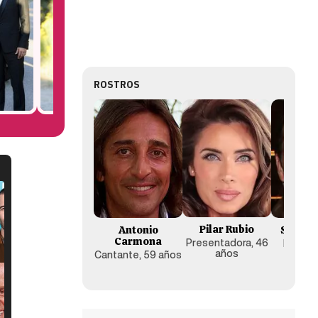
ROSTROS
Pilar Rubio
Antonio
Sergio
Carmona
Presentadora, 46
Futboli
años
añ
Cantante, 59 años