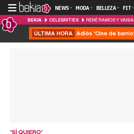
NEWS
MODA
BELLEZA
FIT
BEKIA
CELEBRITIES
RENÉ RAMOS Y VANIA
ÚLTIMA HORA
Adiós 'Cine de barrio
'SÍ QUIERO'