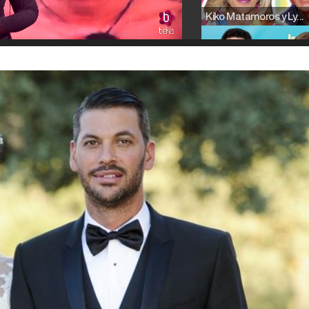
Kiko Matamoros y Lydia Lozano: "Nuestro público es de todas las edades y RTVE tiene un público muy pegado a las novelas, al que tenemos que captar"
Carlota Corredera y Javier de Hoyos: "La tele tiene que representar al público también y aquí están todos los perfiles posibles&quo;
Así se tomó Felipe VI que la Infanta Sofía no quisiera recibir formación militar
Belén Esteban: "Estoy emocionada, muy contenta y muy feliz por llegar a RTVE"