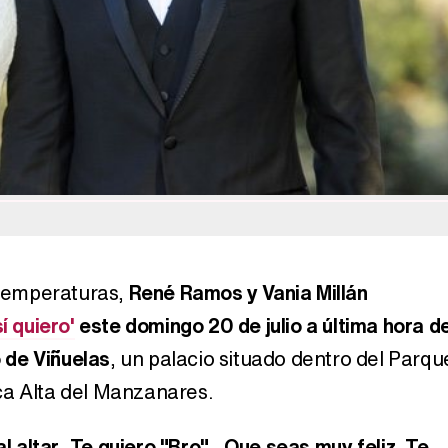
Manu Baqueiro: "Tuve como referente a Bruce Willis en 'Luz de Luna' para mi trabajo en la serie 'Perdiendo el juicio'"
Magdalena de Suecia responde a las críticas y explica por qué le han permitido lanzar su propio negocio
s temperaturas,
René Ramos y Vania Millán
sí quiero'
este domingo 20 de julio a última hora d
o de Viñuelas
, un palacio situado dentro del Parqu
ca Alta del Manzanares.
l altar...Te quiero "Bro"... Que seas muy feliz. Te