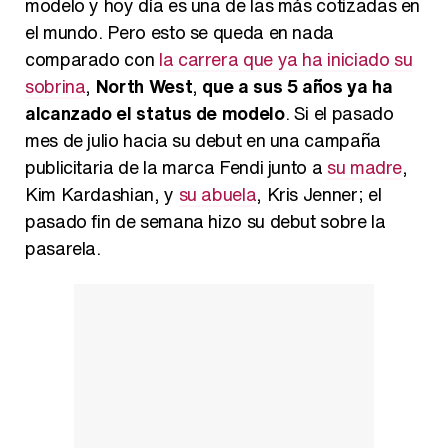
modelo y hoy día es una de las más cotizadas en
el mundo. Pero esto se queda en nada
Carlota Corredera y Javier de Hoyos: "La tele tiene que representar al público también y aquí están todos los perfiles posibles&quo;
comparado con
la carrera que ya ha iniciado su
sobrina
,
North West
,
que a sus 5 años ya ha
alcanzado el status de modelo
. Si el pasado
mes de julio hacia su debut en una campaña
Así se tomó Felipe VI que la Infanta Sofía no quisiera recibir formación militar
publicitaria de la marca Fendi junto a
su madre
,
Kim Kardashian, y
su abuela
, Kris Jenner; el
pasado fin de semana hizo su debut sobre la
pasarela.
Belén Esteban: "Estoy emocionada, muy contenta y muy feliz por llegar a RTVE"
Manu Baqueiro: "Tuve como referente a Bruce Willis en 'Luz de Luna' para mi trabajo en la serie 'Perdiendo el juicio'"