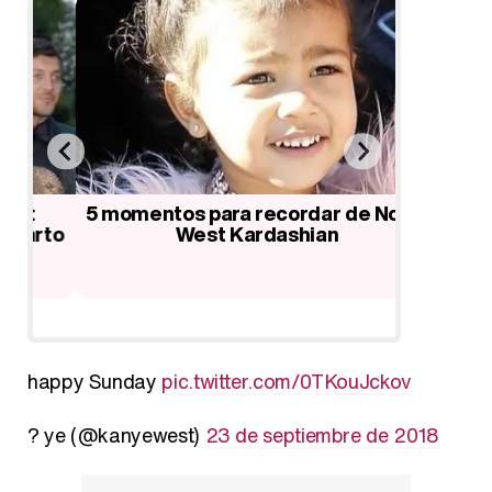
5 momentos para recordar de North
El pecu
rto
West Kardashian
que po
happy Sunday
pic.twitter.com/0TKouJckov
? ye (@kanyewest)
23 de septiembre de 2018