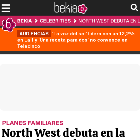
BEKIA
CELEBRITIES
NORTH WEST DEBUTA EN L
AUDIENCIAS
'La voz del sol' lidera con un 12,2%
en La 1 y 'Una receta para dos' no convence en
Telecinco
PLANES FAMILIARES
North West debuta en la