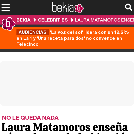
BEKIA
CELEBRITIES
LAURA MATAMOROS ENSEÑ
AUDIENCIAS
'La voz del sol' lidera con un 12,2%
en La 1 y 'Una receta para dos' no convence en
Telecinco
NO LE QUEDA NADA
Laura Matamoros enseña