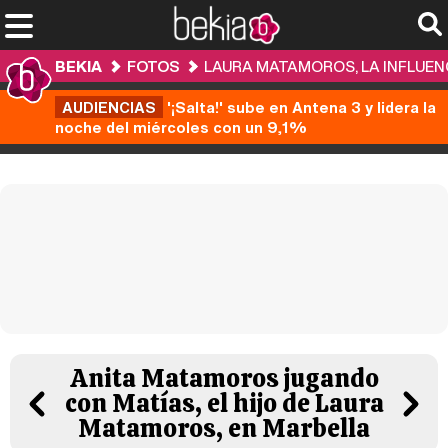
BEKIA
FOTOS
LAURA MATAMOROS, LA INFLUEN
AUDIENCIAS
'¡Salta!' sube en Antena 3 y lidera la
noche del miércoles con un 9,1%
Anita Matamoros jugando
con Matías, el hijo de Laura
Matamoros, en Marbella