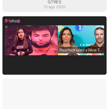
GTRES
13 ago 2020
Raúl Rodríguez y Silvia Taulés nos cuentan su papel en 'La familia de la tele'
Kiko Matamoros y Lydia Lozano: "Nuestro público es de todas las edades y RTVE tiene un público muy pegado a las novelas, al que tenemos que captar"
Carlota Corredera y Javier de Hoyos: "La tele tiene que representar al público también y aquí están todos los perfiles posibles&quo;