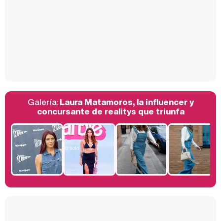
Así se tomó Felipe VI que la Infanta Sofía no quisiera recibir formación militar
Galería:
Laura Matamoros, la influencer y
Belén Esteban: "Estoy emocionada, muy contenta y muy feliz por llegar a RTVE"
concursante de realitys que triunfa
Manu Baqueiro: "Tuve como referente a Bruce Willis en 'Luz de Luna' para mi trabajo en la serie 'Perdiendo el juicio'"
Magdalena de Suecia responde a las críticas y explica por qué le han permitido lanzar su propio negocio