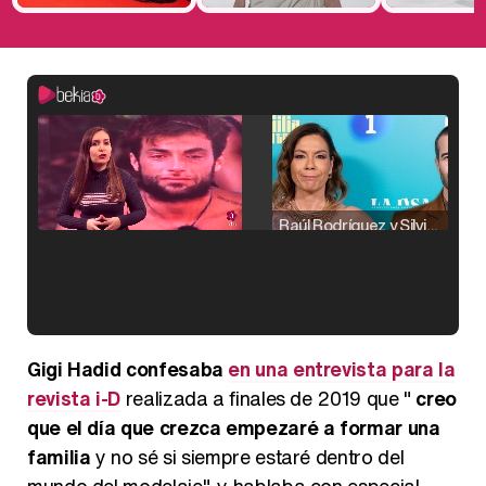
Raúl Rodríguez y Silvia Taulés nos cuentan su papel en 'La familia de la tele'
Kiko Matamoros y Lydia Lozano: "Nuestro público es de todas las edades y RTVE tiene un público muy pegado a las novelas, al que tenemos que captar"
Gigi Hadid confesaba
en una entrevista para la
revista i-D
realizada a finales de 2019 que "
creo
que el día que crezca empezaré a formar una
familia
y no sé si siempre estaré dentro del
Carlota Corredera y Javier de Hoyos: "La tele tiene que representar al público también y aquí están todos los perfiles posibles&quo;