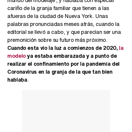
mundo del modelaje", y hablaba con especial
cariño de la granja familiar que tienen a las
afueras de la ciudad de Nueva York. Unas
palabras pronunciadas meses atrás, cuando la
Así se tomó Felipe VI que la Infanta Sofía no quisiera recibir formación militar
editorial se llevó a cabo, y que parecían ser una
premonición sobre su futuro más próximo.
Cuando esta vio la luz a comienzos de 2020,
la
modelo
ya estaba embarazada y a punto de
realizar el confinamiento por la pandemia del
Belén Esteban: "Estoy emocionada, muy contenta y muy feliz por llegar a RTVE"
Coronavirus en la granja de la que tan bien
hablaba
.
Manu Baqueiro: "Tuve como referente a Bruce Willis en 'Luz de Luna' para mi trabajo en la serie 'Perdiendo el juicio'"