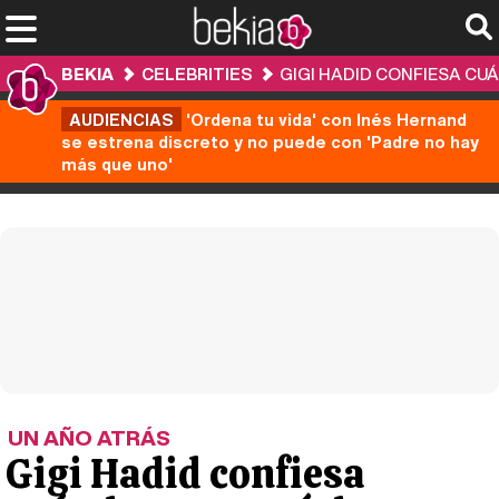
BEKIA
CELEBRITIES
GIGI HADID CONFIESA CU
AUDIENCIAS
'Ordena tu vida' con Inés Hernand
se estrena discreto y no puede con 'Padre no hay
más que uno'
UN AÑO ATRÁS
Gigi Hadid confiesa