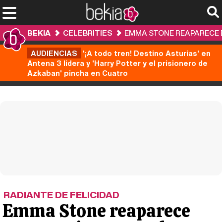
BEKIA
CELEBRITIES
EMMA STONE REAPARECE 
AUDIENCIAS
'¡A todo tren! Destino Asturias' en
Antena 3 lidera y 'Harry Potter y el prisionero de
Azkaban' pincha en Cuatro
RADIANTE DE FELICIDAD
Emma Stone reaparece