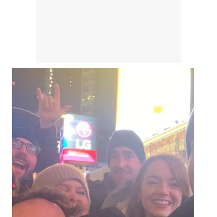
Manu Baqueiro: "Tuve como referente a Bruce Willis en 'Luz de Luna' para mi trabajo en la serie 'Perdiendo el juicio'"
Magdalena de Suecia responde a las críticas y explica por qué le han permitido lanzar su propio negocio