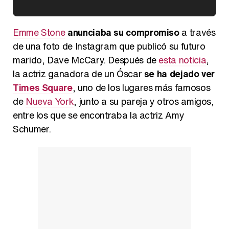
Kiko Matamoros y Lydia Lozano: "Nuestro público es de todas las edades y RTVE tiene un público muy pegado a las novelas, al que tenemos que captar"
Emme Stone
anunciaba su compromiso
a través
de una foto de Instagram que publicó su futuro
marido, Dave McCary. Después de
esta noticia
,
la actriz ganadora de un Óscar
se ha dejado ver
Carlota Corredera y Javier de Hoyos: "La tele tiene que representar al público también y aquí están todos los perfiles posibles&quo;
Times Square
, uno de los lugares más famosos
de
Nueva York
, junto a su pareja y otros amigos,
entre los que se encontraba la actriz Amy
Schumer.
Así se tomó Felipe VI que la Infanta Sofía no quisiera recibir formación militar
Belén Esteban: "Estoy emocionada, muy contenta y muy feliz por llegar a RTVE"