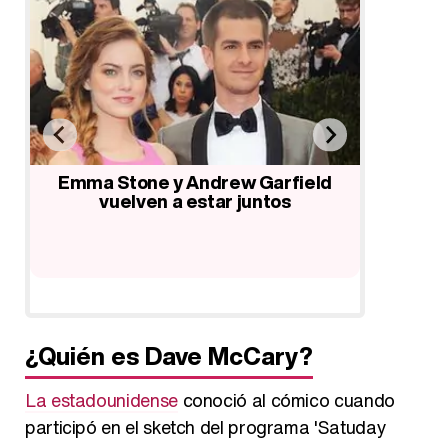
Brie Larson confiesa que su
Las p
amistad con Emma Stone y
Andrew 
d
Jennifer Lawrence salvó su vida
gay
¿Quién es Dave McCary?
La estadounidense
conoció al cómico cuando
participó en el sketch del programa 'Satuday