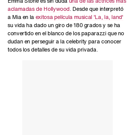
Emma Stone es sin duda
una de las actrices más
aclamadas de Hollywood
. Desde que interpretó
a Mia en la
exitosa película musical 'La, la, land'
su vida ha dado un giro de 180 grados y se ha
Carlota Corredera y Javier de Hoyos: "La tele tiene que representar al público también y aquí están todos los perfiles posibles&quo;
convertido en el blanco de los paparazzi que no
dudan en perseguir a la celebrity para conocer
todos los detalles de su vida privada.
Así se tomó Felipe VI que la Infanta Sofía no quisiera recibir formación militar
Belén Esteban: "Estoy emocionada, muy contenta y muy feliz por llegar a RTVE"
Manu Baqueiro: "Tuve como referente a Bruce Willis en 'Luz de Luna' para mi trabajo en la serie 'Perdiendo el juicio'"