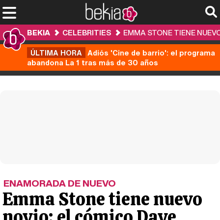
BEKIA
CELEBRITIES
EMMA STONE TIENE NUEVO
ÚLTIMA HORA
Adiós 'Cine de barrio': el programa
abandona La 1 tras más de 30 años
ENAMORADA DE NUEVO
Emma Stone tiene nuevo
novio: el cómico Dave