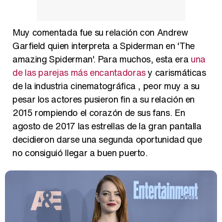
Muy comentada fue su relación con Andrew
Garfield quien interpreta a Spiderman en 'The
Magdalena de Suecia responde a las críticas y explica por qué le han permitido lanzar su propio negocio
amazing Spiderman'. Para muchos, esta era
una
de las parejas más encantadoras
y carismáticas
de la industria cinematográfica , peor muy a su
pesar los actores pusieron fin a su relación en
2015 rompiendo el corazón de sus fans. En
agosto de 2017 las estrellas de la gran pantalla
decidieron darse una segunda oportunidad que
no consiguió llegar a buen puerto.