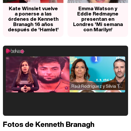
Kate Winslet vuelve
Emma Watson y
a ponerse a las
Eddie Redmayne
órdenes de Kenneth
presentan en
Branagh 16 años
Londres 'Mi semana
después de 'Hamlet'
con Marilyn'
Raúl Rodríguez y Silvia Taulés nos cuentan su papel en 'La familia de la tele'
Kiko Matamoros y Lydia Lozano: "Nuestro público es de todas las edades y RTVE tiene un público muy pegado a las novelas, al que tenemos que captar"
Fotos de Kenneth Branagh