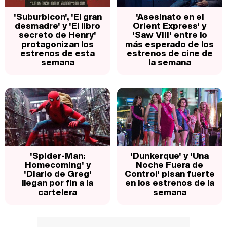
'Suburbicon', 'El gran
'Asesinato en el
desmadre' y 'El libro
Orient Express' y
secreto de Henry'
'Saw VIII' entre lo
protagonizan los
más esperado de los
estrenos de esta
estrenos de cine de
semana
la semana
'Spider-Man:
'Dunkerque' y 'Una
Homecoming' y
Noche Fuera de
'Diario de Greg'
Control' pisan fuerte
llegan por fin a la
en los estrenos de la
cartelera
semana