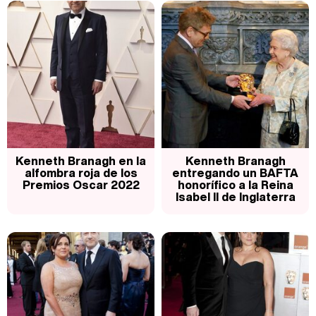
Carlota Corredera y Javier de Hoyos: "La tele tiene que representar al público también y aquí están todos los perfiles posibles&quo;
Así se tomó Felipe VI que la Infanta Sofía no quisiera recibir formación militar
Kenneth Branagh en la
Kenneth Branagh
alfombra roja de los
entregando un BAFTA
Premios Oscar 2022
honorífico a la Reina
Isabel II de Inglaterra
Belén Esteban: "Estoy emocionada, muy contenta y muy feliz por llegar a RTVE"
Manu Baqueiro: "Tuve como referente a Bruce Willis en 'Luz de Luna' para mi trabajo en la serie 'Perdiendo el juicio'"