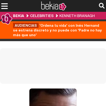
BEKIA
CELEBRITIES
KENNETH BRANAGH
AUDIENCIAS
'Ordena tu vida' con Inés Hernand
se estrena discreto y no puede con 'Padre no hay
más que uno'