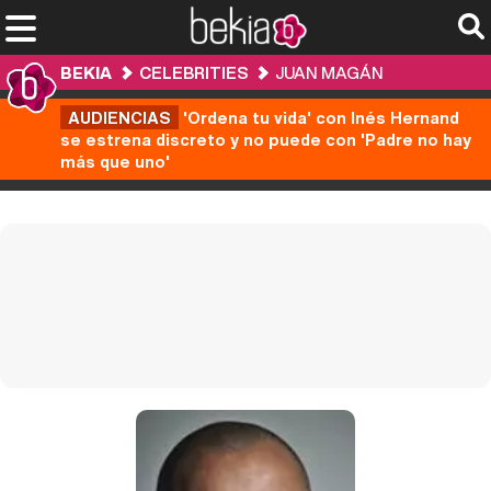
BEKIA
CELEBRITIES
JUAN MAGÁN
AUDIENCIAS
'Ordena tu vida' con Inés Hernand
se estrena discreto y no puede con 'Padre no hay
más que uno'