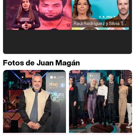
Raúl Rodríguez y Silvia Taulés nos cuentan su papel en 'La familia de la tele'
Kiko Matamoros y Lydia Lozano: "Nuestro público es de todas las edades y RTVE tiene un público muy pegado a las novelas, al que tenemos que captar"
Fotos de Juan Magán
Carlota Corredera y Javier de Hoyos: "La tele tiene que representar al público también y aquí están todos los perfiles posibles&quo;
Así se tomó Felipe VI que la Infanta Sofía no quisiera recibir formación militar