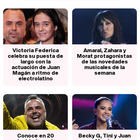
Victoria Federica
Amaral, Zahara y
celebra su puesta de
Morat protagonistas
largo con la
de las novedades
actuación de Juan
musicales de la
Magán a ritmo de
semana
electrolatino
Conoce en 20
Becky G, Tini y Juan