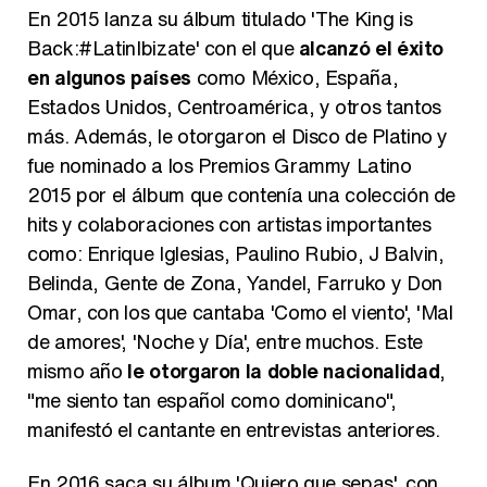
En 2015 lanza su álbum titulado 'The King is
Back:#LatinIbizate' con el que
alcanzó el éxito
en algunos países
como México, España,
Estados Unidos, Centroamérica, y otros tantos
más. Además, le otorgaron el Disco de Platino y
fue nominado a los Premios Grammy Latino
2015 por el álbum que contenía una colección de
hits y colaboraciones con artistas importantes
como: Enrique Iglesias, Paulino Rubio, J Balvin,
Belinda, Gente de Zona, Yandel, Farruko y Don
Omar, con los que cantaba 'Como el viento', 'Mal
de amores', 'Noche y Día', entre muchos. Este
mismo año
le otorgaron la doble nacionalidad
,
"me siento tan español como dominicano",
manifestó el cantante en entrevistas anteriores.
En 2016 saca su álbum 'Quiero que sepas', con