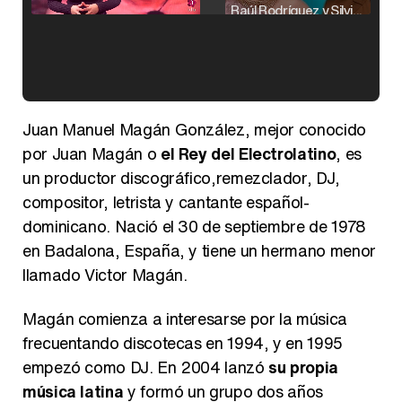
Raúl Rodríguez y Silvia Taulés nos cuentan su papel en 'La familia de la tele'
Kiko Matamoros y Lydia Lozano: "Nuestro público es de todas las edades y RTVE tiene un público muy pegado a las novelas, al que tenemos que captar"
Juan Manuel Magán González, mejor conocido
por Juan Magán o
el Rey del Electrolatino
, es
un productor discográfico,remezclador, DJ,
compositor, letrista y cantante español-
Carlota Corredera y Javier de Hoyos: "La tele tiene que representar al público también y aquí están todos los perfiles posibles&quo;
dominicano. Nació el 30 de septiembre de 1978
en Badalona, España, y tiene un hermano menor
llamado Victor Magán.
Magán comienza a interesarse por la música
Así se tomó Felipe VI que la Infanta Sofía no quisiera recibir formación militar
frecuentando discotecas en 1994, y en 1995
empezó como DJ. En 2004 lanzó
su propia
música latina
y formó un grupo dos años