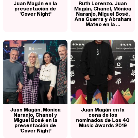
Juan Magán en la
Ruth Lorenzo, Juan
presentación de
Magán, Chanel, Mónica
'Cover Night'
Naranjo, Miguel Bosé,
Ana Guerra y Abraham
Mateo en la ...
Belén Esteban: "Estoy emocionada, muy contenta y muy feliz por llegar a RTVE"
Manu Baqueiro: "Tuve como referente a Bruce Willis en 'Luz de Luna' para mi trabajo en la serie 'Perdiendo el juicio'"
Magdalena de Suecia responde a las críticas y explica por qué le han permitido lanzar su propio negocio
Juan Magán, Mónica
Juan Magán en la
Naranjo, Chanel y
cena de los
Miguel Bosé en la
nominados de Los 40
presentación de
Music Awards 2019
'Cover Night'