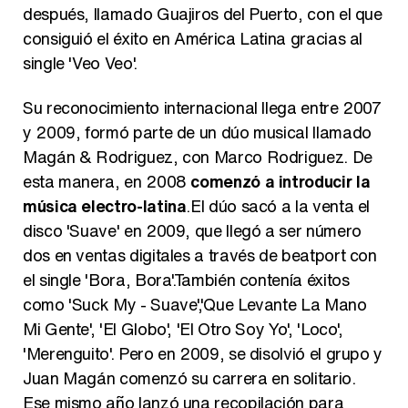
después, llamado Guajiros del Puerto, con el que
Belén Esteban: "Estoy emocionada, muy contenta y muy feliz por llegar a RTVE"
consiguió el éxito en América Latina gracias al
single 'Veo Veo'.
Su reconocimiento internacional llega entre 2007
Manu Baqueiro: "Tuve como referente a Bruce Willis en 'Luz de Luna' para mi trabajo en la serie 'Perdiendo el juicio'"
y 2009, formó parte de un dúo musical llamado
Magán & Rodriguez, con Marco Rodriguez. De
esta manera, en 2008
comenzó a introducir la
música electro-latina
.El dúo sacó a la venta el
disco 'Suave' en 2009, que llegó a ser número
Magdalena de Suecia responde a las críticas y explica por qué le han permitido lanzar su propio negocio
dos en ventas digitales a través de beatport con
el single 'Bora, Bora'.También contenía éxitos
como 'Suck My - Suave','Que Levante La Mano
Mi Gente', 'El Globo', 'El Otro Soy Yo', 'Loco',
'Merenguito'. Pero en 2009, se disolvió el grupo y
Juan Magán comenzó su carrera en solitario.
Ese mismo año lanzó una recopilación para