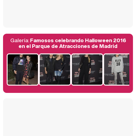
Así se tomó Felipe VI que la Infanta Sofía no quisiera recibir formación militar
Galería:
Famosos celebrando Halloween 2016
Belén Esteban: "Estoy emocionada, muy contenta y muy feliz por llegar a RTVE"
en el Parque de Atracciones de Madrid
Manu Baqueiro: "Tuve como referente a Bruce Willis en 'Luz de Luna' para mi trabajo en la serie 'Perdiendo el juicio'"
Magdalena de Suecia responde a las críticas y explica por qué le han permitido lanzar su propio negocio