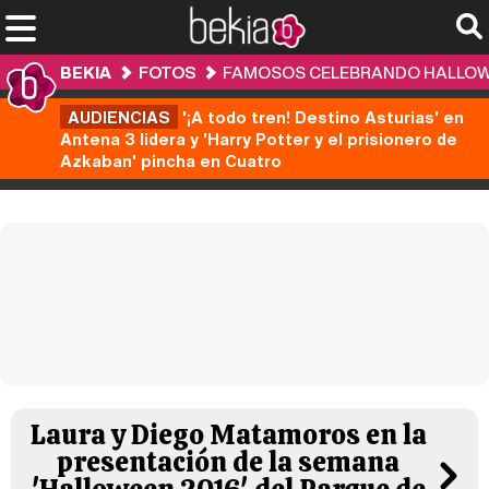
BEKIA
FOTOS
FAMOSOS CELEBRANDO HALLOWEE
AUDIENCIAS
'¡A todo tren! Destino Asturias' en
Antena 3 lidera y 'Harry Potter y el prisionero de
Azkaban' pincha en Cuatro
Laura y Diego Matamoros en la
presentación de la semana