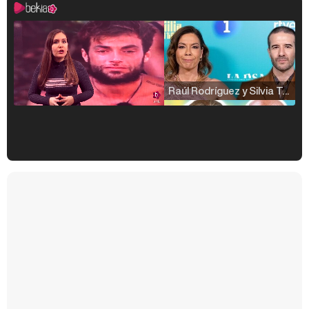
Raúl Rodríguez y Silvia Taulés nos cuentan su papel en 'La familia de la tele'
Kiko Matamoros y Lydia Lozano: "Nuestro público es de todas las edades y RTVE tiene un público muy pegado a las novelas, al que tenemos que captar"
Carlota Corredera y Javier de Hoyos: "La tele tiene que representar al público también y aquí están todos los perfiles posibles&quo;