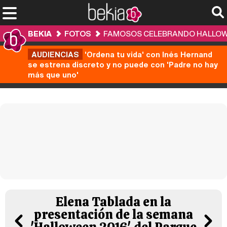
BEKIA
FOTOS
FAMOSOS CELEBRANDO HALLOWEE
AUDIENCIAS
'Ordena tu vida' con Inés Hernand
se estrena discreto y no puede con 'Padre no hay
más que uno'
Elena Tablada en la
presentación de la semana