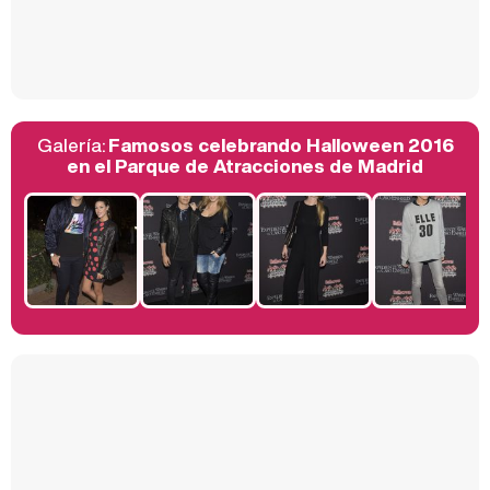
Así se tomó Felipe VI que la Infanta Sofía no quisiera recibir formación militar
Galería:
Famosos celebrando Halloween 2016
Belén Esteban: "Estoy emocionada, muy contenta y muy feliz por llegar a RTVE"
en el Parque de Atracciones de Madrid
Manu Baqueiro: "Tuve como referente a Bruce Willis en 'Luz de Luna' para mi trabajo en la serie 'Perdiendo el juicio'"
Magdalena de Suecia responde a las críticas y explica por qué le han permitido lanzar su propio negocio