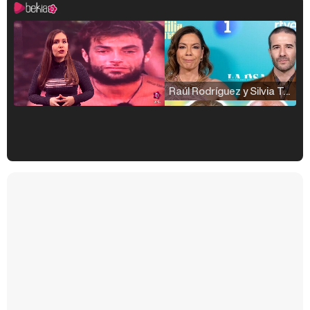
Raúl Rodríguez y Silvia Taulés nos cuentan su papel en 'La familia de la tele'
Kiko Matamoros y Lydia Lozano: "Nuestro público es de todas las edades y RTVE tiene un público muy pegado a las novelas, al que tenemos que captar"
Carlota Corredera y Javier de Hoyos: "La tele tiene que representar al público también y aquí están todos los perfiles posibles&quo;