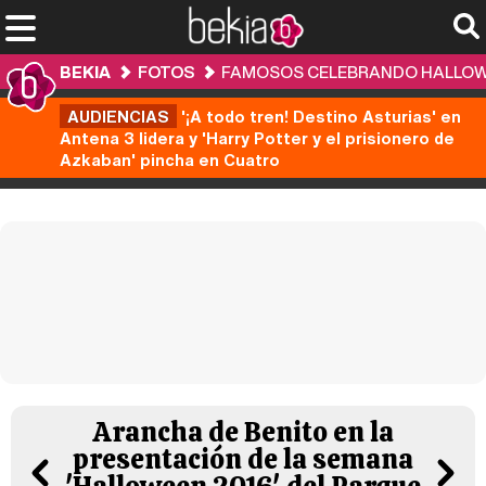
BEKIA
FOTOS
FAMOSOS CELEBRANDO HALLOWEE
AUDIENCIAS
'¡A todo tren! Destino Asturias' en
Antena 3 lidera y 'Harry Potter y el prisionero de
Azkaban' pincha en Cuatro
Arancha de Benito en la
presentación de la semana