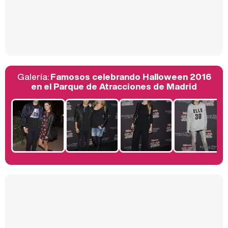
Así se tomó Felipe VI que la Infanta Sofía no quisiera recibir formación militar
Galería:
Famosos celebrando Halloween 2016
Belén Esteban: "Estoy emocionada, muy contenta y muy feliz por llegar a RTVE"
en el Parque de Atracciones de Madrid
Manu Baqueiro: "Tuve como referente a Bruce Willis en 'Luz de Luna' para mi trabajo en la serie 'Perdiendo el juicio'"
Magdalena de Suecia responde a las críticas y explica por qué le han permitido lanzar su propio negocio