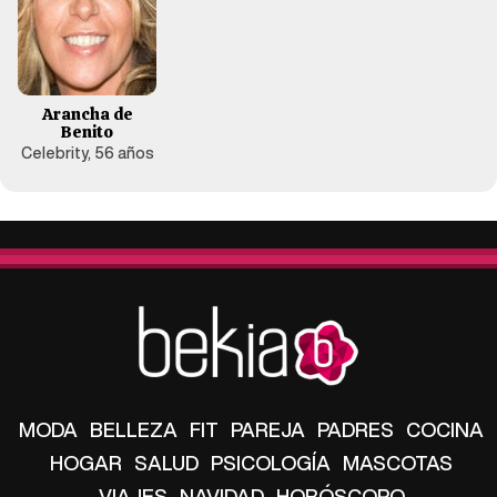
Arancha de
Benito
Celebrity, 56 años
MODA
BELLEZA
FIT
PAREJA
PADRES
COCINA
HOGAR
SALUD
PSICOLOGÍA
MASCOTAS
VIAJES
NAVIDAD
HORÓSCOPO