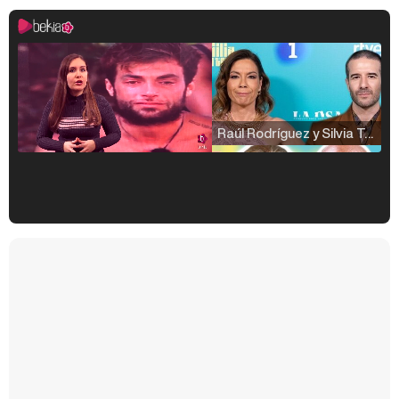
Raúl Rodríguez y Silvia Taulés nos cuentan su papel en 'La familia de la tele'
Kiko Matamoros y Lydia Lozano: "Nuestro público es de todas las edades y RTVE tiene un público muy pegado a las novelas, al que tenemos que captar"
Carlota Corredera y Javier de Hoyos: "La tele tiene que representar al público también y aquí están todos los perfiles posibles&quo;