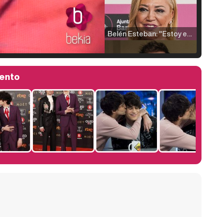
Belén Esteban: "Estoy emocionada, muy contenta y muy feliz por llegar a RTVE"
lento
Manu Baqueiro: "Tuve como referente a Bruce Willis en 'Luz de Luna' para mi trabajo en la serie 'Perdiendo el juicio'"
Magdalena de Suecia responde a las críticas y explica por qué le han permitido lanzar su propio negocio