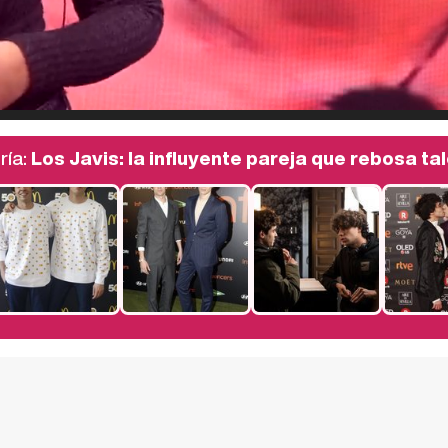
ría:
Los Javis: la influyente pareja que rebosa ta