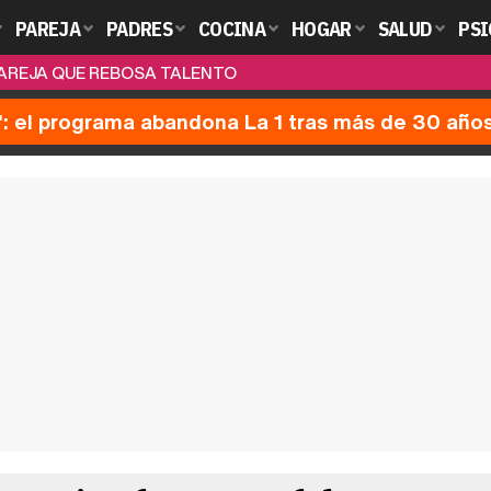
PAREJA
PADRES
COCINA
HOGAR
SALUD
PSI
 PAREJA QUE REBOSA TALENTO
': el programa abandona La 1 tras más de 30 año