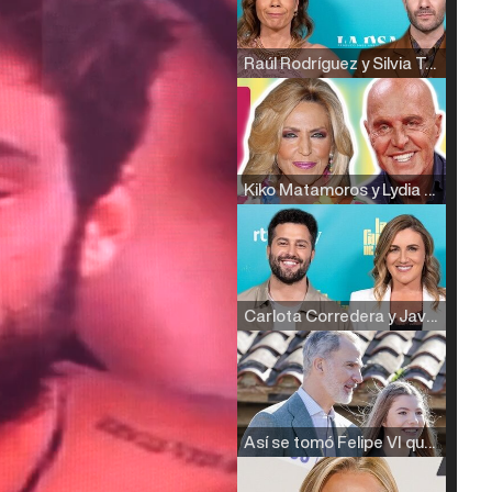
Raúl Rodríguez y Silvia Taulés nos cuentan su papel en 'La familia de la tele'
Kiko Matamoros y Lydia Lozano: "Nuestro público es de todas las edades y RTVE tiene un público muy pegado a las novelas, al que tenemos que captar"
Carlota Corredera y Javier de Hoyos: "La tele tiene que representar al público también y aquí están todos los perfiles posibles&quo;
Así se tomó Felipe VI que la Infanta Sofía no quisiera recibir formación militar