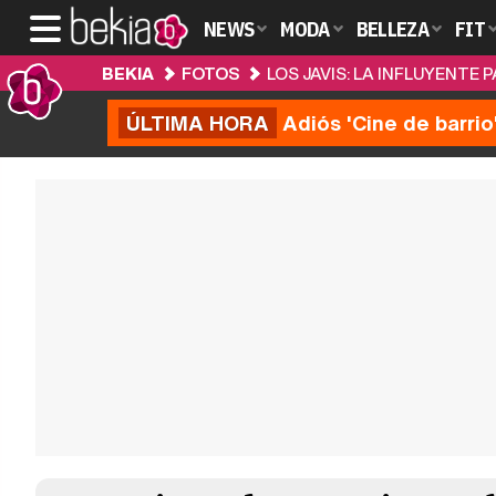
NEWS
MODA
BELLEZA
FIT
BEKIA
FOTOS
LOS JAVIS: LA INFLUYENTE
ÚLTIMA HORA
Adiós 'Cine de barrio