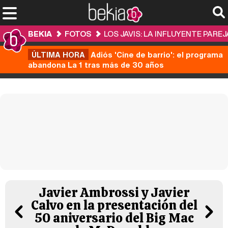
BEKIA
FOTOS
LOS JAVIS: LA INFLUYENTE PAR
ÚLTIMA HORA
Adiós 'Cine de barrio': el programa
abandona La 1 tras más de 30 años
Javier Ambrossi y Javier
Calvo en la presentación del
50 aniversario del Big Mac