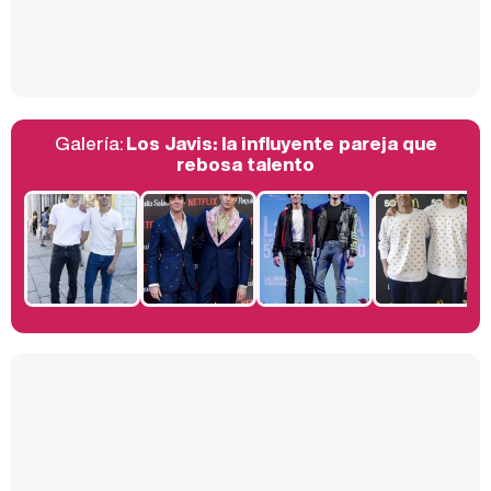
Así se tomó Felipe VI que la Infanta Sofía no quisiera recibir formación militar
Galería:
Los Javis: la influyente pareja que
Belén Esteban: "Estoy emocionada, muy contenta y muy feliz por llegar a RTVE"
rebosa talento
Manu Baqueiro: "Tuve como referente a Bruce Willis en 'Luz de Luna' para mi trabajo en la serie 'Perdiendo el juicio'"
Magdalena de Suecia responde a las críticas y explica por qué le han permitido lanzar su propio negocio