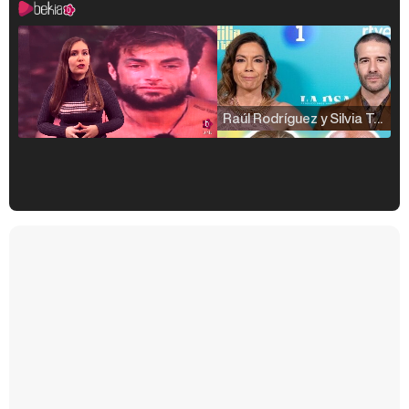
Raúl Rodríguez y Silvia Taulés nos cuentan su papel en 'La familia de la tele'
Kiko Matamoros y Lydia Lozano: "Nuestro público es de todas las edades y RTVE tiene un público muy pegado a las novelas, al que tenemos que captar"
Carlota Corredera y Javier de Hoyos: "La tele tiene que representar al público también y aquí están todos los perfiles posibles&quo;