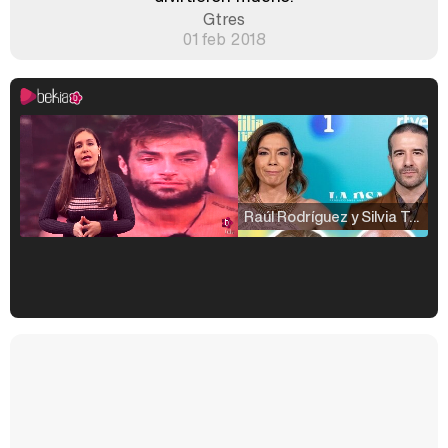
Gtres
01 feb 2018
Raúl Rodríguez y Silvia Taulés nos cuentan su papel en 'La familia de la tele'
Kiko Matamoros y Lydia Lozano: "Nuestro público es de todas las edades y RTVE tiene un público muy pegado a las novelas, al que tenemos que captar"
Carlota Corredera y Javier de Hoyos: "La tele tiene que representar al público también y aquí están todos los perfiles posibles&quo;