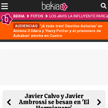
BEKIA
FOTOS
LOS JAVIS: LA INFLUYENTE PAR
AUDIENCIAS
'¡A todo tren! Destino Asturias' en
Antena 3 lidera y 'Harry Potter y el prisionero de
Azkaban' pincha en Cuatro
Javier Calvo y Javier
Ambrossi se besan en 'El