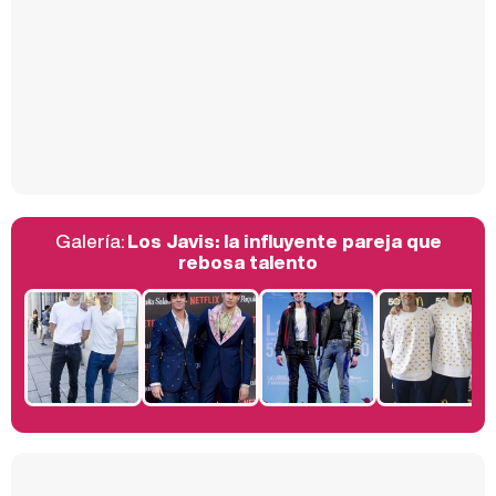
Así se tomó Felipe VI que la Infanta Sofía no quisiera recibir formación militar
Galería:
Los Javis: la influyente pareja que
Belén Esteban: "Estoy emocionada, muy contenta y muy feliz por llegar a RTVE"
rebosa talento
Manu Baqueiro: "Tuve como referente a Bruce Willis en 'Luz de Luna' para mi trabajo en la serie 'Perdiendo el juicio'"