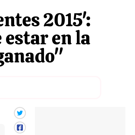
entes 2015':
estar en la
 ganado"