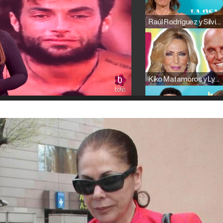
Raúl Rodríguez y Silvia Taulés nos cuentan su papel en 'La familia de la tele'
Kiko Matamoros y Lydia Lozano: "Nuestro público es de todas las edades y RTVE tiene un público muy pegado a las novelas, al que tenemos que captar"
Carlota Corredera y Javier de Hoyos: "La tele tiene que representar al público también y aquí están todos los perfiles posibles&quo;
Así se tomó Felipe VI que la Infanta Sofía no quisiera recibir formación militar