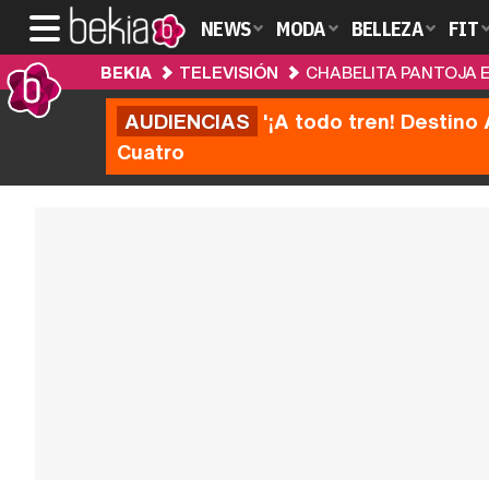
NEWS
MODA
BELLEZA
FIT
BEKIA
TELEVISIÓN
CHABELITA PANTOJA E
AUDIENCIAS
'¡A todo tren! Destino 
Cuatro