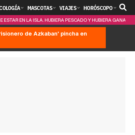
COLOGÍA
MASCOTAS
VIAJES
HORÓSCOPO
DE ESTAR EN LA ISLA. HUBIERA PESCADO Y HUBIERA GANADO
prisionero de Azkaban' pincha en