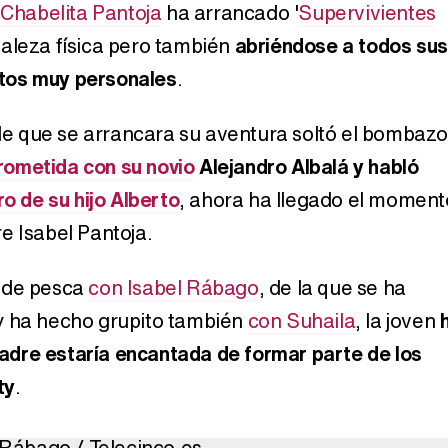
,
Chabelita Pantoja
ha arrancado '
Supervivientes
taleza física pero también
abriéndose a todos sus
tos muy personales
.
o de que se arrancara su aventura soltó el bombazo
ometida con su novio
Alejandro Albalá y habló
ro de su hijo Alberto
, ahora ha llegado el moment
e Isabel Pantoja.
 de pesca
con Isabel Rábago
, de la que se ha
y ha hecho grupito también
con Suhaila
, la joven
dre estaría encantada de formar parte de los
ty
.