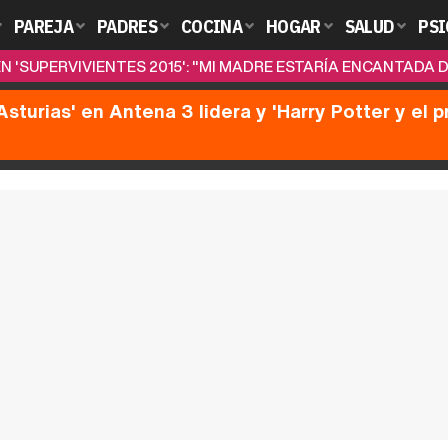
PAREJA
PADRES
COCINA
HOGAR
SALUD
PSI
N 'SUPERVIVIENTES 2015': "MI MADRE ESTARÍA ENCANTADA 
Asturias' en Antena 3 lidera y 'Harry Potter y el 