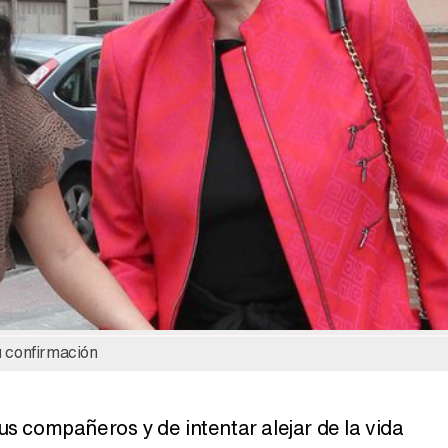
Belén Esteban: "Estoy emocionada, muy contenta y muy feliz por llegar a RTVE"
Manu Baqueiro: "Tuve como referente a Bruce Willis en 'Luz de Luna' para mi trabajo en la serie 'Perdiendo el juicio'"
Magdalena de Suecia responde a las críticas y explica por qué le han permitido lanzar su propio negocio
u confirmación
us compañeros y de intentar alejar de la vida