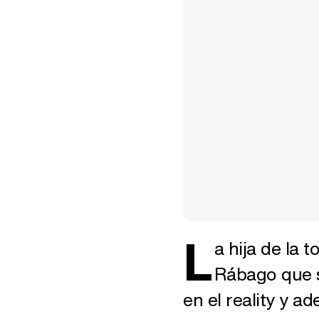
L
a hija de la 
Rábago que s
en el reality y a